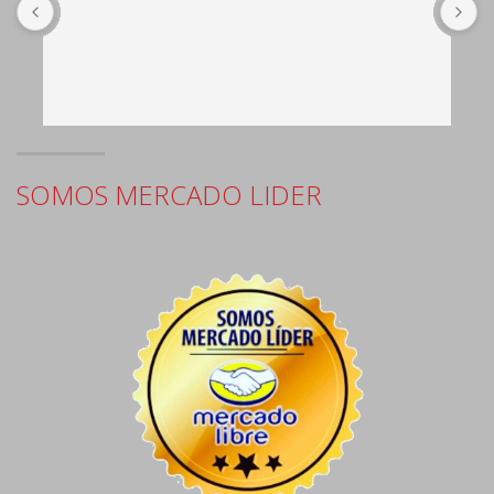
b
c
e
SOMOS MERCADO LIDER