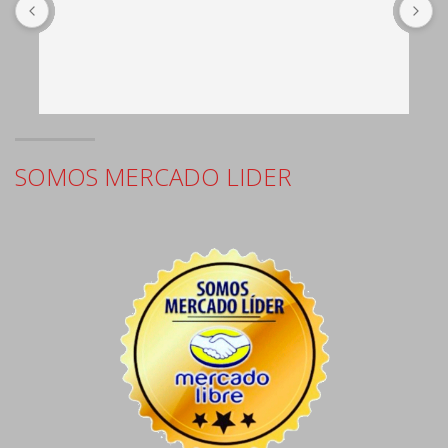
b
c
e
SOMOS MERCADO LIDER