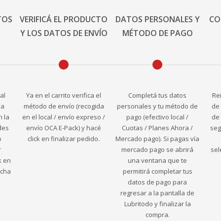
TOS
VERIFICÁ EL PRODUCTO
DATOS PERSONALES Y
CO
Y LOS DATOS DE ENVÍO
MÉTODO DE PAGO
al
Ya en el carrito verifica el
Completá tus datos
Re
la
método de envío (recogida
personales y tu método de
de 
n la
en el local / envío expreso /
pago (efectivo local /
de 
des
envío OCA E-Pack) y hacé
Cuotas / Planes Ahora /
seg
o
click en finalizar pedido.
Mercado pago). Si pagas vía
r
mercado pago se abrirá
sel
k en
una ventana que te
echa
permitirá completar tus
datos de pago para
regresar a la pantalla de
Lubritodo y finalizar la
compra.