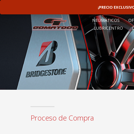
LINEAS ROTATIVAS:
4797-9156
¡PRECIO EXCLUSI
NEUMÁTICOS
OF
LUBRICENTRO
Proceso de Compra