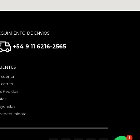
EGUIMIENTO DE ENVIOS
+54 9 11 6216-2565
LIENTES
 cuenta
 carrito
s Pedidos
otas
yoristas
repentimiento
1