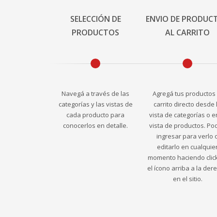
SELECCIÓN DE
ENVIO DE PRODUC
PRODUCTOS
AL CARRITO
Navegá a través de las
Agregá tus productos 
categorías y las vistas de
carrito directo desde 
cada producto para
vista de categorías o e
conocerlos en detalle.
vista de productos. Po
ingresar para verlo 
editarlo en cualquie
momento haciendo clic
el ícono arriba a la der
en el sitio.