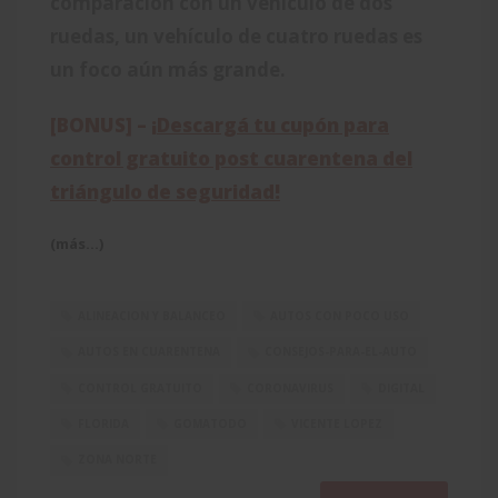
comparación con un vehículo de dos
ruedas, un vehículo de cuatro ruedas es
un foco aún más grande.
[BONUS] –
¡
Descargá tu cupón para
control gratuito post cuarentena del
triángulo de seguridad
!
(más…)
ALINEACION Y BALANCEO
AUTOS CON POCO USO
AUTOS EN CUARENTENA
CONSEJOS-PARA-EL-AUTO
CONTROL GRATUITO
CORONAVIRUS
DIGITAL
FLORIDA
GOMATODO
VICENTE LOPEZ
ZONA NORTE