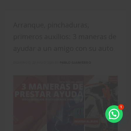
Arranque, pinchaduras,
primeros auxilios: 3 maneras de
ayudar a un amigo con su auto
DOMINGO, 23 JULIO 2023
BY
PABLO GIANFERRO
1