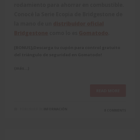
rodamiento para ahorrar en combustible.
Conocé la Serie Ecopia de Bridgestone de
la mano de un
distribuidor oficial
Bridgestone
como lo es
Gomatodo
.
[BONUS]¡Descarga tu cupón para control gratuito
del triángulo de seguridad en Gomatodo!
(más…)
READ MORE
PUBLISHED IN
INFORMACIÓN
8 COMMENTS