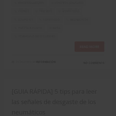
AMORTIGUADORES
CONTROL GRATUITO
FRENOS
FRIC ROT
GOMATODO
GRUPO GT
LUBRITODO
NEUMÁTICOS
PUESTA A PUNTO
RUTA
TRIANGULO DE SEGURIDAD
READ MORE
PUBLISHED IN
INFORMACIÓN
NO COMMENTS
[GUIA RÁPIDA] 5 tips para leer
las señales de desgaste de los
neumáticos