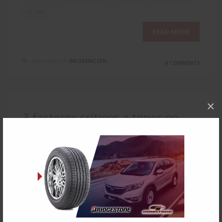
YPF
READ MORE
PUBLISHED IN
INFORMACIÓN
9 COMMENTS
×
3 factores críticos a tener en
cuenta en la puesta a punto del
auto antes de salir a la ruta: un
control gratuito auspiciado por
fric rot
LUNES, 06 NOVIEMBRE 2023
BY
PABLO GIANFERRO