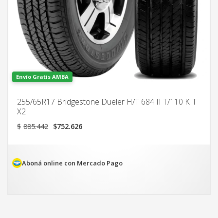
Envío Gratis AMBA
255/65R17 Bridgestone Dueler H/T 684 II T/110 KIT
X2
El
El
$
885.442
$
752.626
precio
precio
original
actual
era:
es:
$885.442.
$752.626.
Aboná online con Mercado Pago