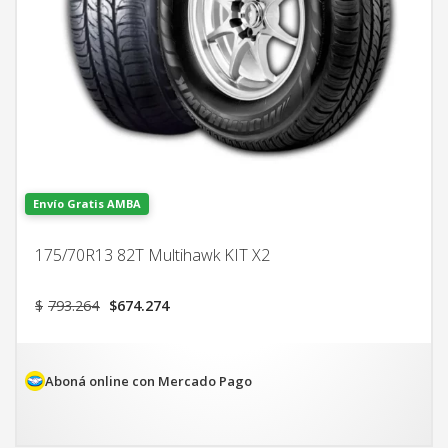
Envío Gratis AMBA
175/70R13 82T Multihawk KIT X2
El
El
$
793.264
$
674.274
precio
precio
original
actual
era:
es:
$793.264.
$674.274.
Aboná online con Mercado Pago