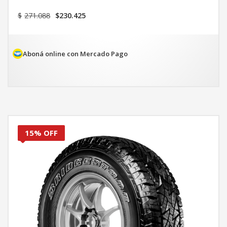
El
El
$
271.088
$
230.425
precio
precio
original
actual
era:
es:
$271.088.
$230.425.
Aboná online con Mercado Pago
15% OFF