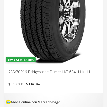
Envío Gratis AMBA
255/70R16 Bridgestone Dueler H/T 684 II H/111
El
El
$
392.991
$
334.042
precio
precio
original
actual
era:
es:
$392.991.
$334.042.
Aboná online con Mercado Pago