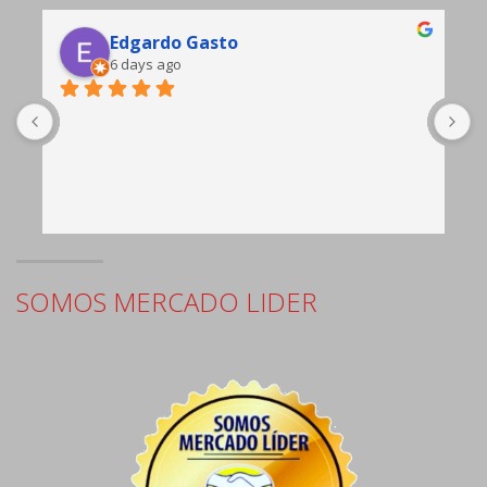
Edgardo Gasto
6 days ago
b
c
e
SOMOS MERCADO LIDER