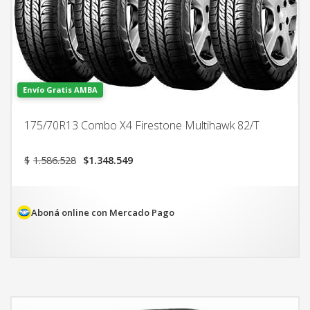
Envío Gratis AMBA
175/70R13 Combo X4 Firestone Multihawk 82/T
El
El
$
1.586.528
$
1.348.549
precio
precio
original
actual
era:
es:
$1.586.528.
$1.348.549.
Aboná online con Mercado Pago