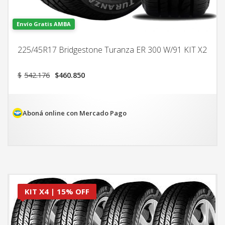
Envío Gratis AMBA
225/45R17 Bridgestone Turanza ER 300 W/91 KIT X2
El
El
$
542.176
$
460.850
precio
precio
original
actual
era:
es:
$542.176.
$460.850.
Aboná online con Mercado Pago
KIT X4 | 15% OFF