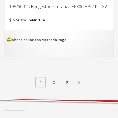
195/60R16 Bridgestone Turanza ER300 H/92 KIT X2
El
El
$
524.864
$
446.134
precio
precio
original
actual
era:
es:
$524.864.
$446.134.
Aboná online con Mercado Pago
2
3
1