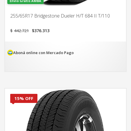
Envío Gratis AMBA
255/65R17 Bridgestone Dueler H/T 684 II T/110
El
El
$
442.721
$
376.313
precio
precio
original
actual
era:
es:
$442.721.
$376.313.
Aboná online con Mercado Pago
15% OFF