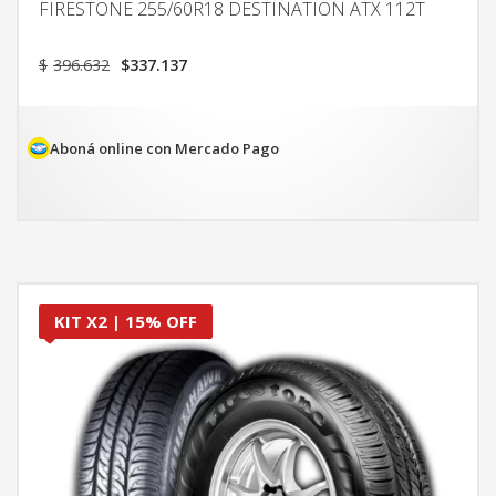
FIRESTONE 255/60R18 DESTINATION ATX 112T
El
El
$
396.632
$
337.137
precio
precio
original
actual
era:
es:
$396.632.
$337.137.
Aboná online con Mercado Pago
KIT X2 | 15% OFF