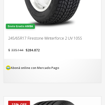
Envío Gratis AMBA
245/65R17 Firestone Winterforce 2 UV 105S
El
El
$
335.144
$
284.872
precio
precio
original
actual
era:
es:
$335.144.
$284.872.
Aboná online con Mercado Pago
15% OFF