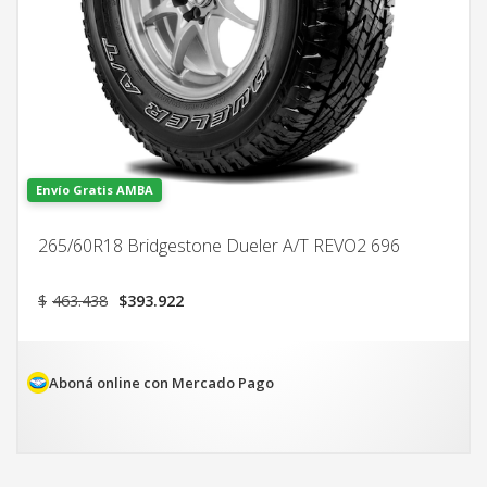
Envío Gratis AMBA
265/60R18 Bridgestone Dueler A/T REVO2 696
El
El
$
463.438
$
393.922
precio
precio
original
actual
era:
es:
$463.438.
$393.922.
Aboná online con Mercado Pago