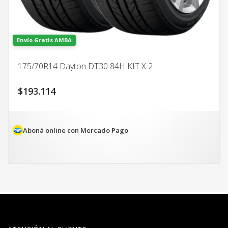
Envío Gratis AMBA
175/70R14 Dayton DT30 84H KIT X 2
$
193.114
Aboná online con Mercado Pago