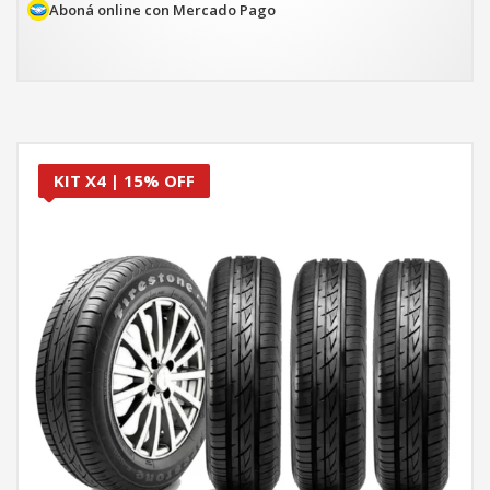
$411.110.
$349.444.
Aboná online con Mercado Pago
KIT X4 | 15% OFF