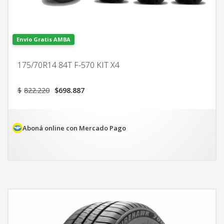
Envío Gratis AMBA
175/70R14 84T F-570 KIT X4
El
El
$
822.220
$
698.887
precio
precio
original
actual
era:
es:
$822.220.
$698.887.
Aboná online con Mercado Pago