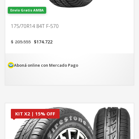
Envío Gratis AMBA
175/70R14 84T F-570
El
El
$
205.555
$
174.722
precio
precio
original
actual
era:
es:
$205.555.
$174.722.
Aboná online con Mercado Pago
KIT X2 | 15% OFF