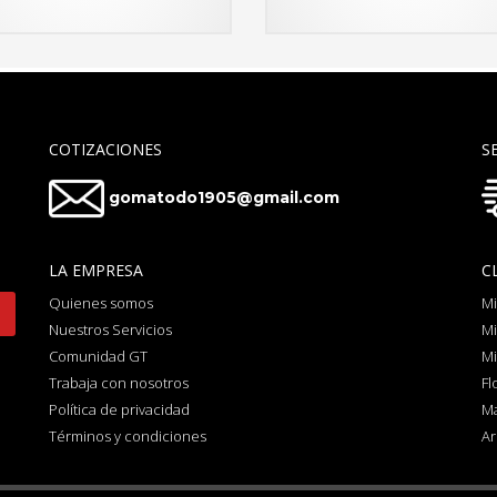
COTIZACIONES
S
gomatodo1905@gmail.com
LA EMPRESA
C
Quienes somos
Mi
Nuestros Servicios
Mi
Comunidad GT
Mi
Trabaja con nosotros
Fl
Política de privacidad
Ma
Términos y condiciones
Ar