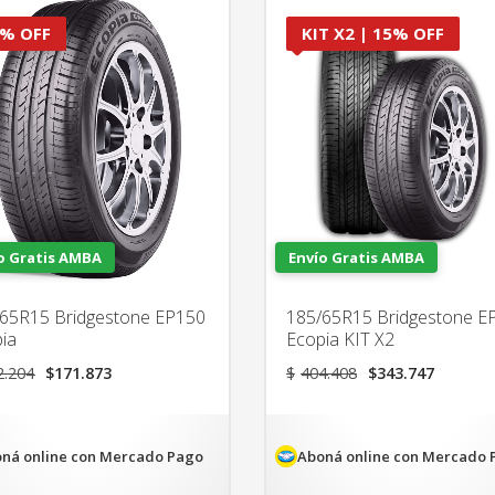
% OFF
KIT X2 | 15% OFF
o Gratis AMBA
Envío Gratis AMBA
65R15 Bridgestone EP150
185/65R15 Bridgestone E
ia
Ecopia KIT X2
El
El
El
El
2.204
$
171.873
$
404.408
$
343.747
precio
precio
precio
precio
original
actual
original
actual
era:
es:
era:
es:
$202.204.
$171.873.
$404.408.
$343.7
ná online con Mercado Pago
Aboná online con Mercado 