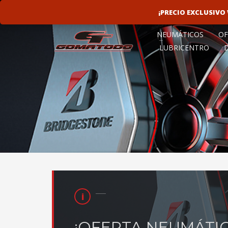
LINEAS ROTATIVAS:
4797-9156
¡PRECIO EXCLUSIV
NEUMÁTICOS
OF
LUBRICENTRO
¡OFERTA NEUMÁTIC