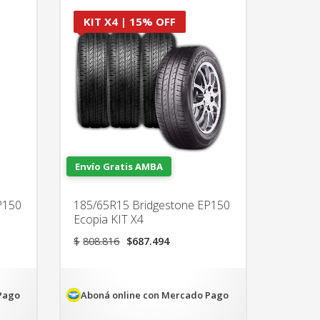
KIT X4 | 15% OFF
Envío Gratis AMBA
P150
185/65R15 Bridgestone EP150
Ecopia KIT X4
El
El
$
808.816
$
687.494
precio
precio
original
actual
era:
es:
47.
$808.816.
$687.494.
Pago
Aboná online con Mercado Pago