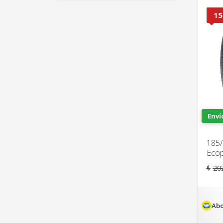
15
Enví
185/
Ecop
$
20
Abo