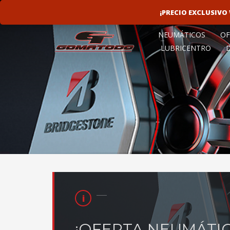
LINEAS ROTATIVAS:
4797-9156
¡PRECIO EXCLUSIV
NEUMÁTICOS
OF
LUBRICENTRO
¡OFERTA NEUMÁTIC