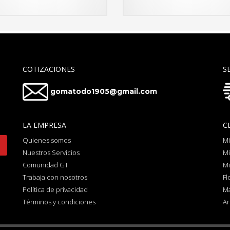
COTIZACIONES
S
gomatodo1905@gmail.com
LA EMPRESA
C
Quienes somos
Mi
Nuestros Servicios
Mi
Comunidad GT
Mi
Trabaja con nosotros
Fl
Política de privacidad
Ma
Términos y condiciones
Ar