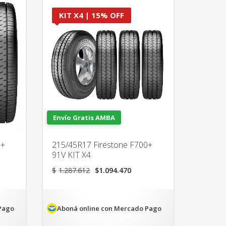
KIT X4 | 15% OFF
Envío Gratis AMBA
0+
215/45R17 Firestone F700+
91V KIT X4
El
El
$
1.287.612
$
1.094.470
precio
precio
original
actual
era:
es:
35.
$1.287.612.
$1.094.470.
Pago
Aboná online con Mercado Pago