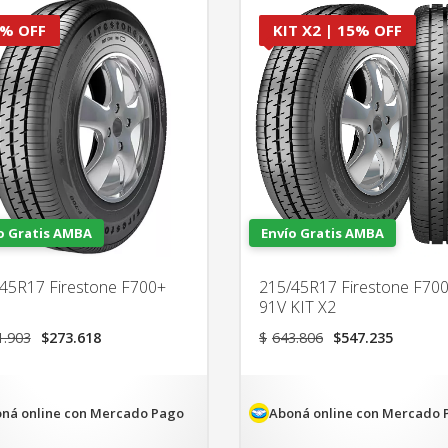
% OFF
KIT X2 | 15% OFF
o Gratis AMBA
Envío Gratis AMBA
45R17 Firestone F700+
215/45R17 Firestone F70
91V KIT X2
El
El
El
El
1.903
$
273.618
$
643.806
$
547.235
precio
precio
precio
precio
original
actual
original
actual
era:
es:
era:
es:
$321.903.
$273.618.
$643.806.
$547.2
ná online con Mercado Pago
Aboná online con Mercado 