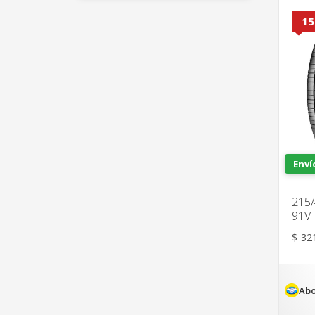
15
Enví
215/
91V
$
32
Abo