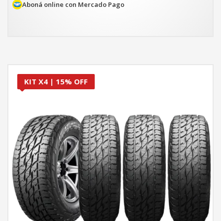
$903.420.
$767.907.
Aboná online con Mercado Pago
KIT X4 | 15% OFF