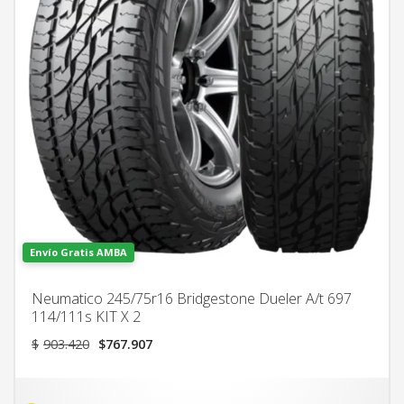
Envío Gratis AMBA
Neumatico 245/75r16 Bridgestone Dueler A/t 697
114/111s KIT X 2
El
El
$
903.420
$
767.907
precio
precio
original
actual
era:
es: