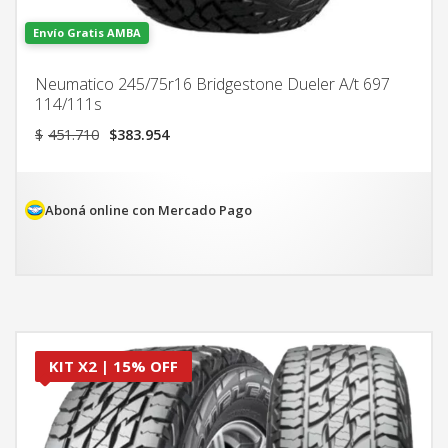
Envío Gratis AMBA
Neumatico 245/75r16 Bridgestone Dueler A/t 697
114/111s
El
El
$
451.710
$
383.954
precio
precio
original
actual
era:
es:
$451.710.
$383.954.
Aboná online con Mercado Pago
KIT X2 | 15% OFF