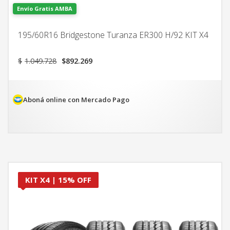
Envío Gratis AMBA
195/60R16 Bridgestone Turanza ER300 H/92 KIT X4
El
El
$
1.049.728
$
892.269
precio
precio
original
actual
era:
es:
$1.049.728.
$892.269.
Aboná online con Mercado Pago
KIT X4 | 15% OFF