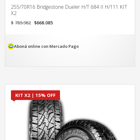
255/70R16 Bridgestone Dueler H/T 684 II H/111 KIT
X2
El
El
$
785.982
$
668.085
precio
precio
original
actual
era:
es:
$785.982.
$668.085.
Aboná online con Mercado Pago
KIT X2 | 15% OFF