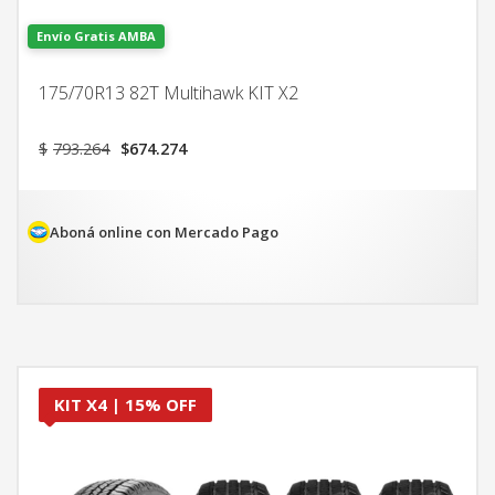
Envío Gratis AMBA
175/70R13 82T Multihawk KIT X2
El
El
$
793.264
$
674.274
precio
precio
original
actual
era:
es:
$793.264.
$674.274.
Aboná online con Mercado Pago
KIT X4 | 15% OFF