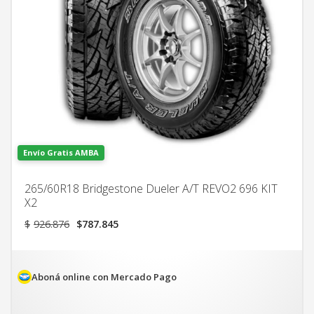
Envío Gratis AMBA
265/60R18 Bridgestone Dueler A/T REVO2 696 KIT
X2
El
El
$
926.876
$
787.845
precio
precio
original
actual
era:
es:
$926.876.
$787.845.
Aboná online con Mercado Pago