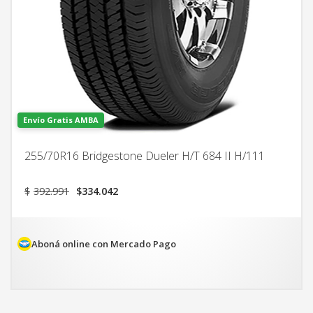
Envío Gratis AMBA
255/70R16 Bridgestone Dueler H/T 684 II H/111
El
El
$
392.991
$
334.042
precio
precio
original
actual
era:
es:
$392.991.
$334.042.
Aboná online con Mercado Pago