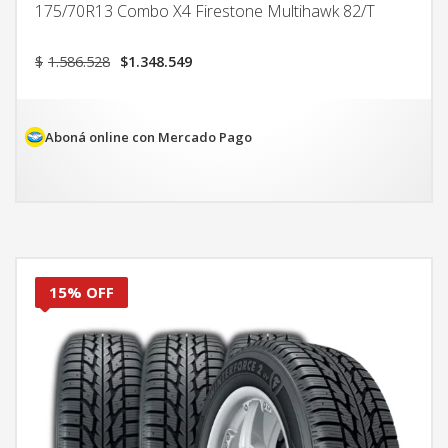
175/70R13 Combo X4 Firestone Multihawk 82/T
El
El
$
1.586.528
$
1.348.549
precio
precio
original
actual
era:
es:
$1.586.528.
$1.348.549.
Aboná online con Mercado Pago
15% OFF