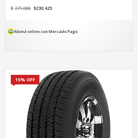
El
El
$
271.088
$
230.425
precio
precio
original
actual
era:
es:
$271.088.
$230.425.
Aboná online con Mercado Pago
15% OFF