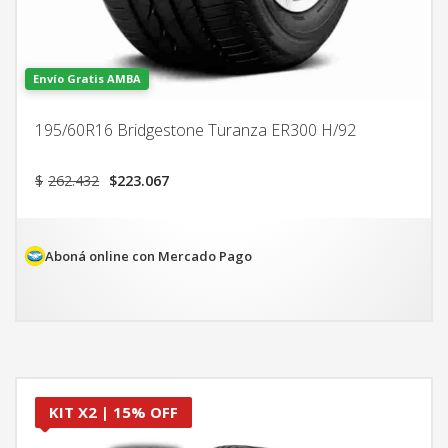
Envío Gratis AMBA
195/60R16 Bridgestone Turanza ER300 H/92
El
El
$
262.432
$
223.067
precio
precio
original
actual
era:
es:
$262.432.
$223.067.
Aboná online con Mercado Pago
KIT X2 | 15% OFF