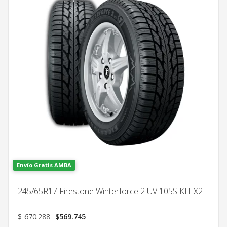
Envío Gratis AMBA
245/65R17 Firestone Winterforce 2 UV 105S KIT X2
El
El
$
670.288
$
569.745
precio
precio