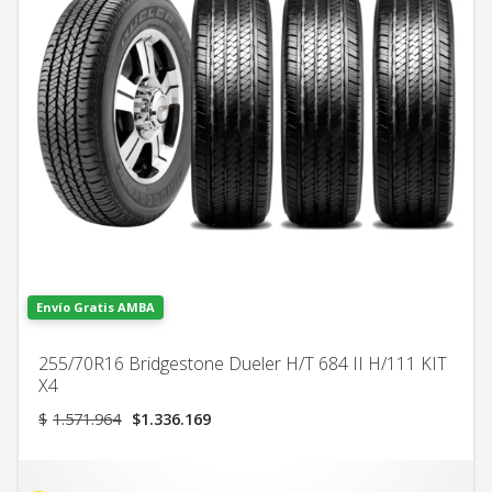
Envío Gratis AMBA
255/70R16 Bridgestone Dueler H/T 684 II H/111 KIT
X4
El
El
$
1.571.964
$
1.336.169
precio
precio
original
actual
era:
es: