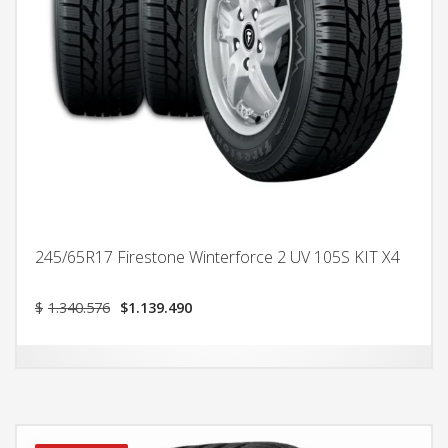
245/65R17 Firestone Winterforce 2 UV 105S KIT X4
El
El
$
1.340.576
$
1.139.490
precio
precio
original
actual
era:
es:
$1.340.576.
$1.139.490.