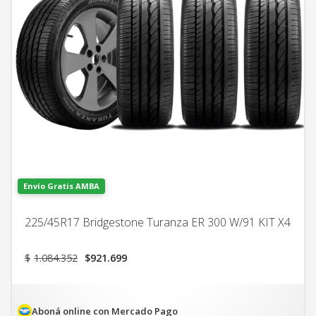
Envío Gratis AMBA
225/45R17 Bridgestone Turanza ER 300 W/91 KIT X4
El
El
$
1.084.352
$
921.699
precio
precio
original
actual
era:
es:
$1.084.352.
$921.699.
Aboná online con Mercado Pago