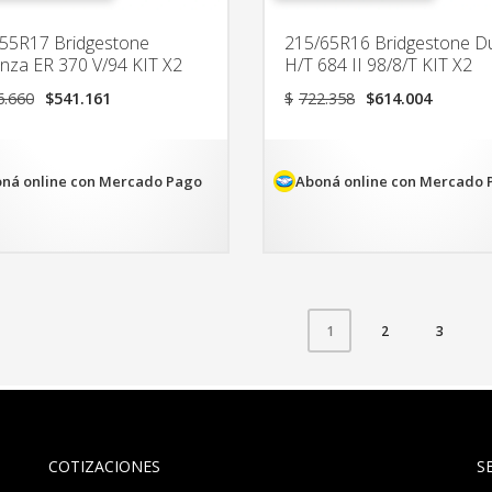
55R17 Bridgestone
215/65R16 Bridgestone D
nza ER 370 V/94 KIT X2
H/T 684 II 98/8/T KIT X2
El
El
El
El
6.660
$
541.161
$
722.358
$
614.004
precio
precio
precio
precio
original
actual
original
actual
era:
es:
era:
es:
$636.660.
$541.161.
$722.358.
$614.0
ná online con Mercado Pago
Aboná online con Mercado 
2
3
1
COTIZACIONES
S