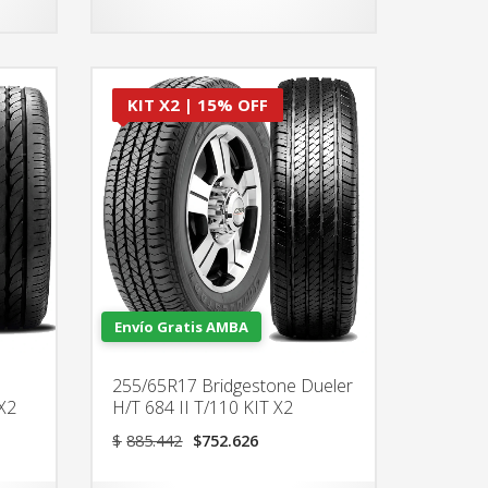
KIT X2 | 15% OFF
Envío Gratis AMBA
255/65R17 Bridgestone Dueler
X2
H/T 684 II T/110 KIT X2
El
El
$
885.442
$
752.626
precio
precio
original
actual