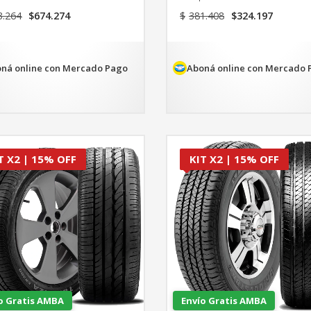
El
El
El
El
3.264
$
674.274
$
381.408
$
324.197
precio
precio
precio
precio
original
actual
original
actual
era:
es:
era:
es:
$793.264.
$674.274.
$381.408.
$324.1
ná online con Mercado Pago
Aboná online con Mercado 
T X2 | 15% OFF
KIT X2 | 15% OFF
o Gratis AMBA
Envío Gratis AMBA