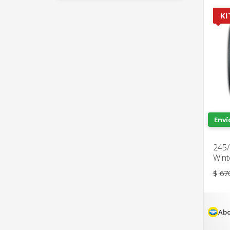
KI
Enví
245/
Wint
$
67
Abo