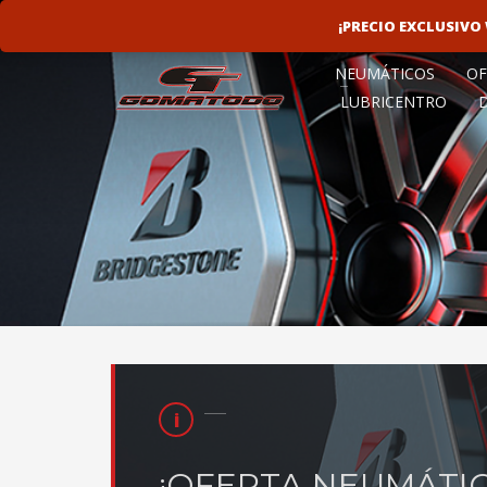
LINEAS ROTATIVAS:
4797-9156
¡PRECIO EXCLUSIV
NEUMÁTICOS
OF
LUBRICENTRO
¡OFERTA NEUMÁTIC