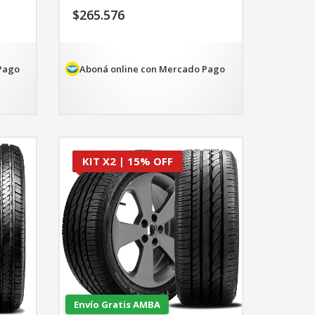
$
265.576
97.
Pago
Aboná online con Mercado Pago
KIT X2 | 15% OFF
Envío Gratis AMBA