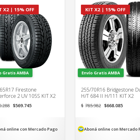
T X2 | 15% OFF
KIT X2 | 15% OFF
o Gratis AMBA
Envío Gratis AMBA
65R17 Firestone
255/70R16 Bridgestone D
erforce 2 UV 105S KIT X2
H/T 684 II H/111 KIT X2
El
El
El
El
0.288
$
569.745
$
785.982
$
668.085
precio
precio
precio
precio
original
actual
original
actual
era:
es:
era:
es:
$670.288.
$569.745.
$785.982.
$668.0
ná online con Mercado Pago
Aboná online con Mercado 