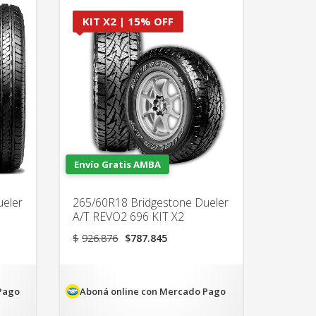
KIT X2 | 15% OFF
Envío Gratis AMBA
ueler
265/60R18 Bridgestone Dueler
A/T REVO2 696 KIT X2
El
El
$
926.876
$
787.845
precio
precio
original
actual
era:
es:
85.
$926.876.
$787.845.
Pago
Aboná online con Mercado Pago