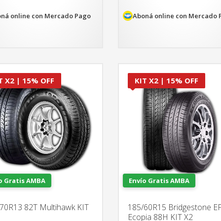
era:
es:
era:
es:
$524.864.
$446.134.
$542.176.
$460.8
ná online con Mercado Pago
Aboná online con Mercado 
T X2 | 15% OFF
KIT X2 | 15% OFF
o Gratis AMBA
Envío Gratis AMBA
70R13 82T Multihawk KIT
185/60R15 Bridgestone E
Ecopia 88H KIT X2