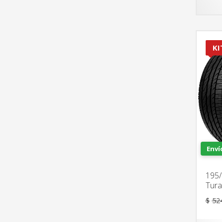
KI
Enví
195/
Tura
$
52