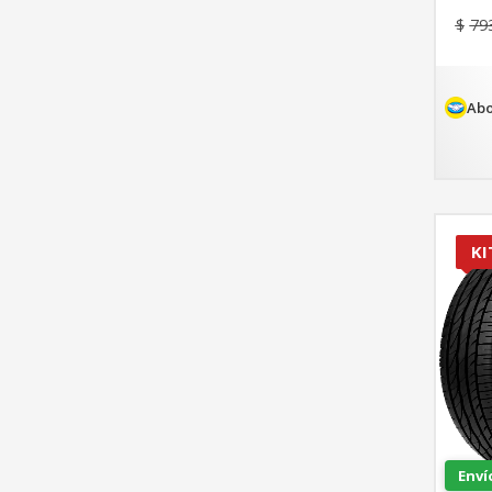
$
79
Abo
KI
Enví