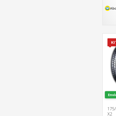
Abo
KI
Enví
175/
X2