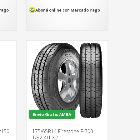
era:
es:
50.
$885.442.
$752.626.
Pago
Aboná online con Mercado Pago
Envío Gratis AMBA
P150
175/65R14 Firestone F-700
T/82 KIT X2