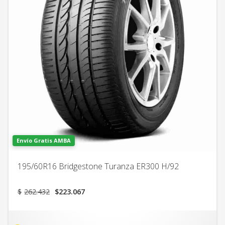
Envío Gratis AMBA
195/60R16 Bridgestone Turanza ER300 H/92
El
El
$
262.432
$
223.067
precio
precio
original
actual
era:
es: