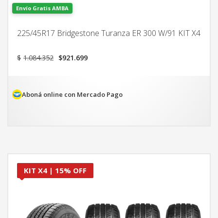
Envío Gratis AMBA
225/45R17 Bridgestone Turanza ER 300 W/91 KIT X4
El
El
$
1.084.352
$
921.699
precio
precio
original
actual
era:
es:
$1.084.352.
$921.699.
Aboná online con Mercado Pago
KIT X4 | 15% OFF