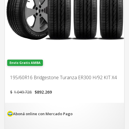
Envío Gratis AMBA
195/60R16 Bridgestone Turanza ER300 H/92 KIT X4
El
El
$
1.049.728
$
892.269
precio
precio
original
actual
era:
es:
$1.049.728.
$892.269.
Aboná online con Mercado Pago