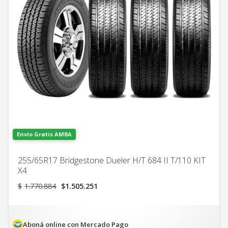
Envío Gratis AMBA
255/65R17 Bridgestone Dueler H/T 684 II T/110 KIT
X4
El
El
$
1.770.884
$
1.505.251
precio
precio
original
actual
era:
es:
$1.770.884.
$1.505.251.
Aboná online con Mercado Pago