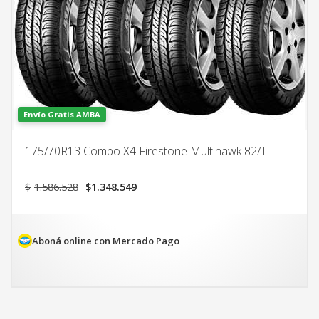
Envío Gratis AMBA
175/70R13 Combo X4 Firestone Multihawk 82/T
El
El
$
1.586.528
$
1.348.549
precio
precio
original
actual
era:
es:
$1.586.528.
$1.348.549.
Aboná online con Mercado Pago