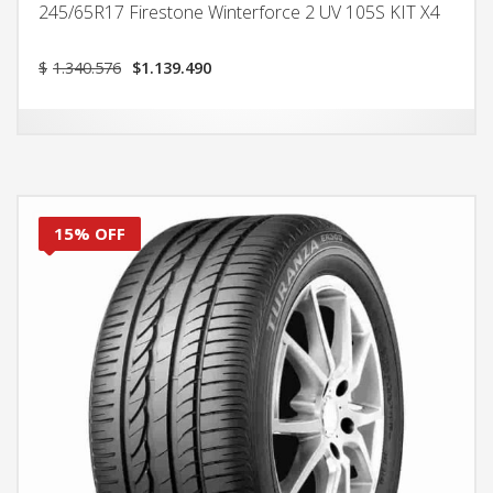
245/65R17 Firestone Winterforce 2 UV 105S KIT X4
El
El
$
1.340.576
$
1.139.490
precio
precio
original
actual
era:
es:
$1.340.576.
$1.139.490.
15% OFF