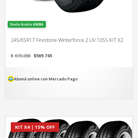
Envío Gratis AMBA
245/65R17 Firestone Winterforce 2 UV 105S KIT X2
El
El
$
670.288
$
569.745
precio
precio
original
actual
era:
es:
$670.288.
$569.745.
Aboná online con Mercado Pago
KIT X4 | 15% OFF