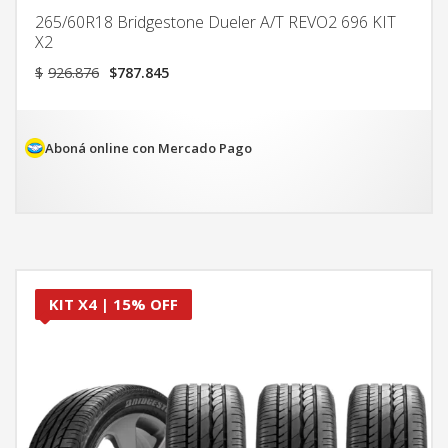
265/60R18 Bridgestone Dueler A/T REVO2 696 KIT
X2
El
El
$
926.876
$
787.845
precio
precio
original
actual
era:
es:
$926.876.
$787.845.
Aboná online con Mercado Pago
KIT X4 | 15% OFF