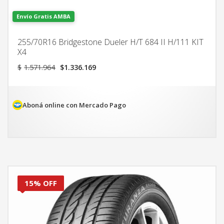
Envío Gratis AMBA
255/70R16 Bridgestone Dueler H/T 684 II H/111 KIT
X4
El
El
$
1.571.964
$
1.336.169
precio
precio
original
actual
era:
es:
$1.571.964.
$1.336.169.
Aboná online con Mercado Pago
15% OFF