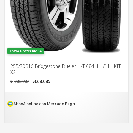
Envío Gratis AMBA
255/70R16 Bridgestone Dueler H/T 684 II H/111 KIT
X2
El
El
$
785.982
$
668.085
precio
precio
original
actual
era:
es:
$785.982.
$668.085.
Aboná online con Mercado Pago