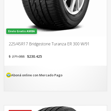
Envío Gratis AMBA
225/45R17 Bridgestone Turanza ER 300 W/91
El
El
$
271.088
$
230.425
precio
precio
original
actual
era:
es:
$271.088.
$230.425.
Aboná online con Mercado Pago