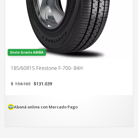
Envío Gratis AMBA
185/60R15 Firestone F-700- 84H
El
El
$
154.163
$
131.039
precio
precio
original
actual
era:
es:
$154.163.
$131.039.
Aboná online con Mercado Pago