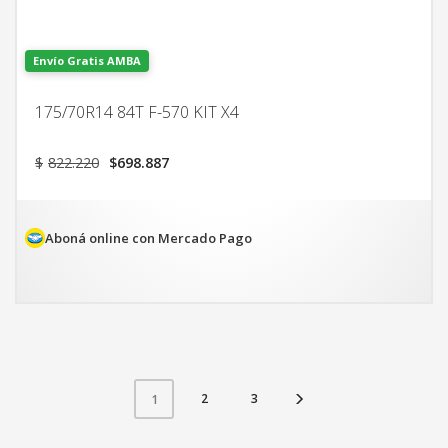
Envío Gratis AMBA
175/70R14 84T F-570 KIT X4
El
El
$
822.220
$
698.887
precio
precio
original
actual
era:
es:
$822.220.
$698.887.
Aboná online con Mercado Pago
2
3
1