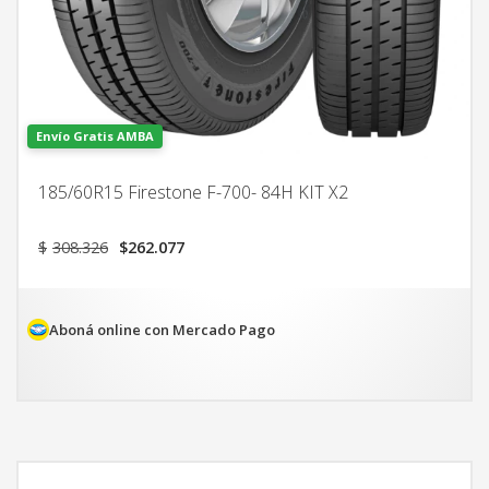
Envío Gratis AMBA
185/60R15 Firestone F-700- 84H KIT X2
El
El
$
308.326
$
262.077
precio
precio
original
actual
era:
es:
$308.326.
$262.077.
Aboná online con Mercado Pago