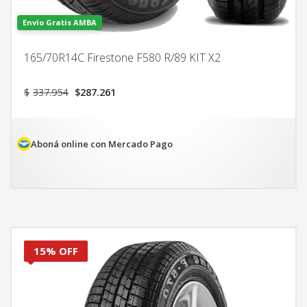
Envío Gratis AMBA
165/70R14C Firestone F580 R/89 KIT X2
El
El
$
337.954
$
287.261
precio
precio
original
actual
era:
es:
$337.954.
$287.261.
Aboná online con Mercado Pago
15% OFF