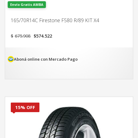
Envío Gratis AMBA
165/70R14C Firestone F580 R/89 KIT X4
El
El
$
675.908
$
574.522
precio
precio
original
actual
era:
es:
$675.908.
$574.522.
Aboná online con Mercado Pago
15% OFF