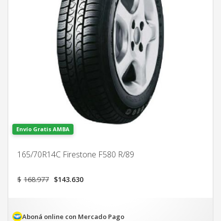
Envío Gratis AMBA
165/70R14C Firestone F580 R/89
El
El
$
168.977
$
143.630
precio
precio
original
actual
era:
es:
$168.977.
$143.630.
Aboná online con Mercado Pago