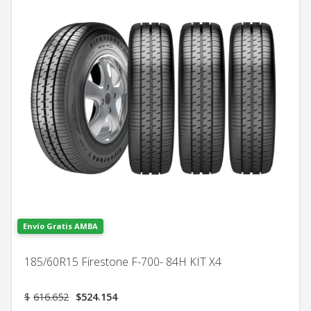
Envío Gratis AMBA
185/60R15 Firestone F-700- 84H KIT X4
El
El
$
616.652
$
524.154
precio
precio