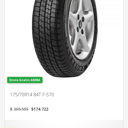
Envío Gratis AMBA
175/70R14 84T F-570
El
El
$
205.555
$
174.722
precio
precio
original
actual
era:
es: