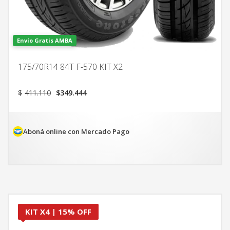
Envío Gratis AMBA
175/70R14 84T F-570 KIT X2
El
El
$
411.110
$
349.444
precio
precio
original
actual
era:
es:
$411.110.
$349.444.
Aboná online con Mercado Pago
KIT X4 | 15% OFF