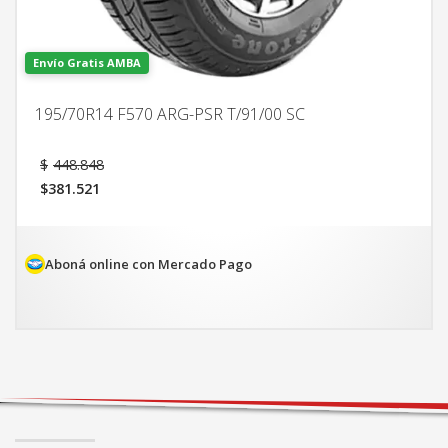
Envío Gratis AMBA
195/70R14 F570 ARG-PSR T/91/00 SC
El
$
448.848
precio
$
381.521
original
El
era:
precio
$448.848.
actual
es:
Aboná online con Mercado Pago
$381.521.