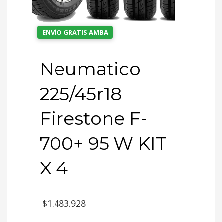
ENVÍO GRATIS AMBA
Neumatico
225/45r18
Firestone F-
700+ 95 W KIT
X 4
El
$
1.483.928
precio