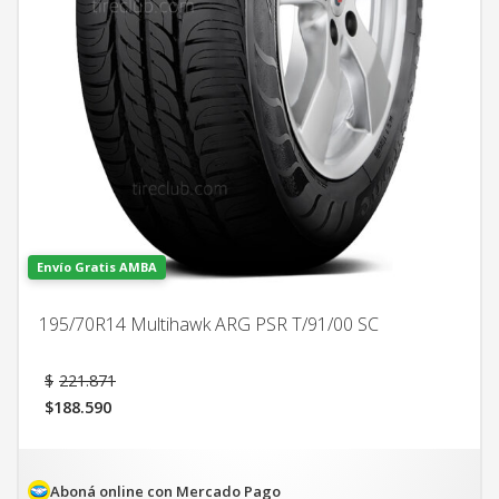
Envío Gratis AMBA
195/70R14 Multihawk ARG PSR T/91/00 SC
El
$
221.871
precio
$
188.590
original
El
era:
precio
$221.871.
actual
es:
Aboná online con Mercado Pago