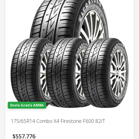
Envío Gratis AMBA
175/65R14 Combo X4 Firestone F600 82/T
$
557.776