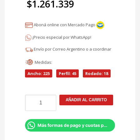
$
1.261.339
original
El
era:
Aboná online con Mercado Pago
precio
$1.483.928.
¡Precio especial por WhatsApp!
actual
Envío por Correo Argentino o a coordinar
es:
Medidas:
$1.261.339.
Ancho: 225
Perfil: 45
Rodado: 18
Neumatico
AÑADIR AL CARRITO
225/45r18
Firestone
F-
700+
Más formas de pago y cuotas por Whatsapp
95
W