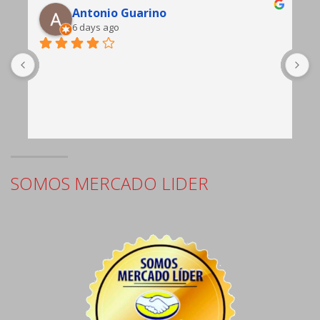
Edgardo Gasto
9 days ago
b
c
e
SOMOS MERCADO LIDER