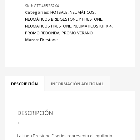
KIT
SKU:
GTFI485287X4
Categorías:
HOTSALE
,
NEUMÁTICOS
,
X
NEUMÁTICOS BRIDGESTONE Y FIRESTONE
,
4
NEUMÁTICOS FIRESTONE
,
NEUMÁTICOS KIT X 4
,
cantidad
PROMO REDONDA
,
PROMO VERANO
Marca:
Firestone
DESCRIPCIÓN
INFORMACIÓN ADICIONAL
DESCRIPCIÓN
«
La línea Firestone F-series representa el equilibrio