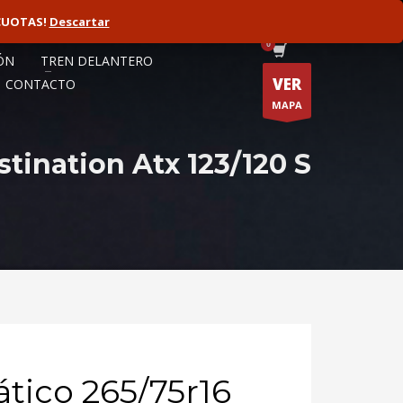
CUOTAS!
ORISTA
Descartar
FLOTAS
ÓN
TREN DELANTERO
VER
CONTACTO
MAPA
tination Atx 123/120 S
ico 265/75r16