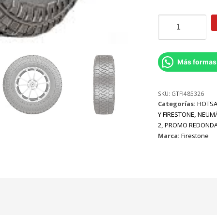
Neumático
265/75r16
Firestone
Destination
Atx
Más formas
123/120
S
cantidad
SKU:
GTFI485326
Categorías:
HOTSA
Y FIRESTONE
,
NEUMÁ
2
,
PROMO REDOND
Marca:
Firestone