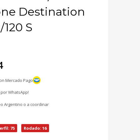
one Destination
/120 S
ecio
4
iginal
con Mercado Pago
a:
l por WhatsApp!
87.158.
eo Argentino o a coordinar
erfil: 75
Rodado: 16