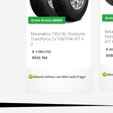
Enví
Envío Gratis AMBA
Neum
Neumatico 195r14c Firestone
Fire
Transforce Cv 106/104r KIT X
KIT 
2
$
69
El
$
1.083.252
precio
$
58
$
920.764
El
original
El
pre
era:
precio
act
$1.083.252.
actual
es:
Abo
es:
$58
Aboná online con Mercado Pago
$920.764.