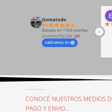
Antonio Guarino
3 days ago
Gomatodo
4.5
Basado en 1104 reseñas.
powered by
G
o
o
g
l
e
valóranos en
CONOCÉ NUESTROS MEDIOS D
PAGO Y ENVIO...