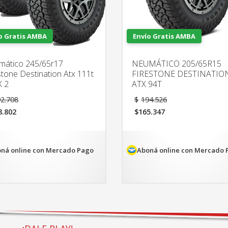
o Gratis AMBA
Envío Gratis AMBA
ático 245/65r17
NEUMÁTICO 205/65R15
stone Destination Atx 111t
FIRESTONE DESTINATIO
X 2
ATX 94T
El
El
2.708
$
194.526
precio
precio
8.802
$
165.347
original
original
El
era:
era:
cio
precio
$692.708.
$194.526.
ual
actual
es:
ná online con Mercado Pago
Aboná online con Mercado 
8.802.
$165.347.