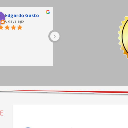
Edgardo Gasto
Jorge Pacheco
6 days ago
7 days ago
buena atención, sala de 
espera completa hay café y 
sillones cómodos, taller muy 
bien equipado.
E