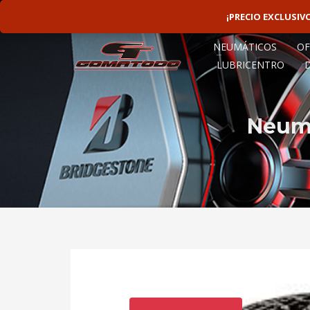
LINEAS ROTATIVAS:
4797-9156
¡PRECIO EXCLUSI
NEUMÁTICOS
OF
LUBRICENTRO
Neumá