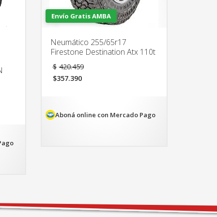
Envío Gratis AMBA
Neumático 255/65r17
Firestone Destination Atx 110t
El
$
420.459
N
precio
$
357.390
original
El
era:
precio
$420.459.
actual
es:
Aboná online con Mercado Pago
$357.390.
Pago