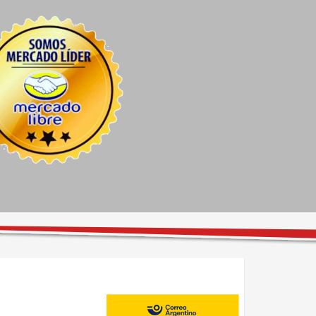
Carlos Distefano
Juan Carlos Ayala Ganchegui
14 days ago
17 days ago
Excelente atención pre 
Me colocaron seguros de 
venta de Ezequiel, el 
rueda y no me quiso cobrar.
personal excelente y las 
instalaciones con todo lo 
necesario para esperar bien 
cómodo. Super 
recomendable, excelentes 
precios.