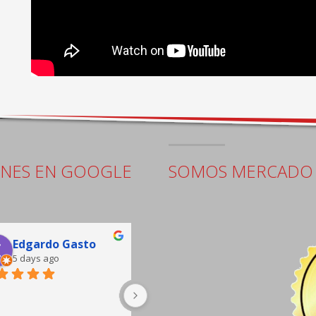
ONES EN GOOGLE
SOMOS MERCADO 
Edgardo Gasto
Jorge Pacheco
5 days ago
6 days ago
buena atención, sala de 
espera completa hay café y 