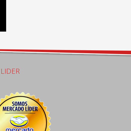
LIDER
Carlos Distefano
Juan Carlos Ayala Ganchegui
13 days ago
16 days ago
Excelente atención pre 
Me colocaron seguros de 
venta de Ezequiel, el 
rueda y no me quiso cobrar.