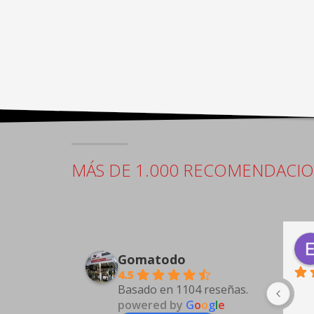
MÁS DE 1.000 RECOMENDACI
Antonio Guarino
2 days ago
Gomatodo
4.5
Basado en 1104 reseñas.
powered by
G
o
o
g
l
e