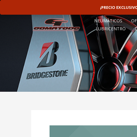
LINEAS ROTATIVAS:
4797-9156
¡PRECIO EXCLUSI
NEUMÁTICOS
OF
LUBRICENTRO