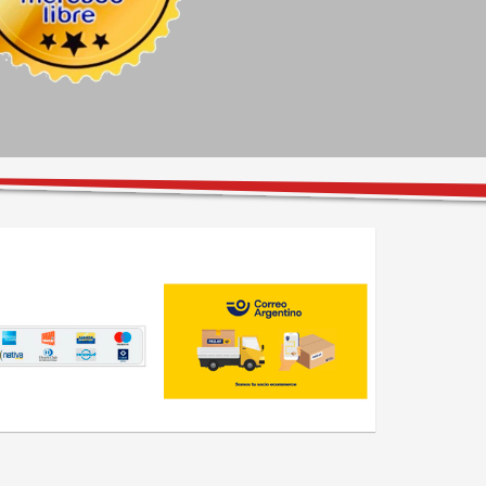
personal excelente y las 
instalaciones con todo lo 
necesario para esperar bien 
cómodo. Super 
recomendable, excelentes 
precios.