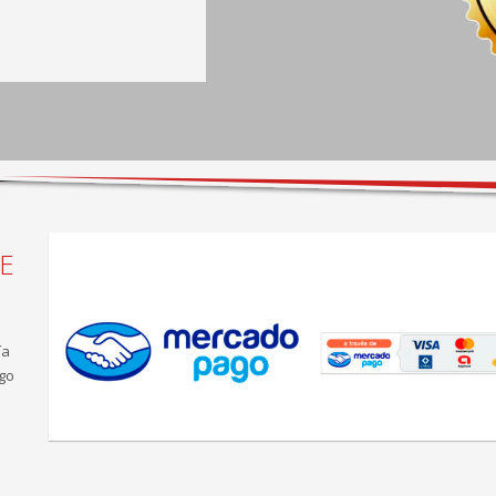
sillones cómodos, taller muy 
bien equipado.
E
ía
go