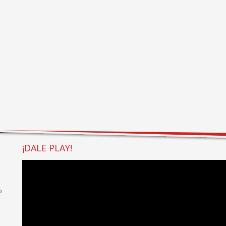
¡DALE PLAY!
o