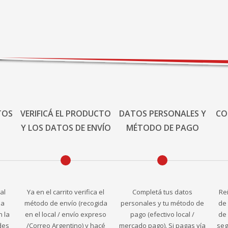
TOS
VERIFICÁ EL PRODUCTO
DATOS PERSONALES Y
CO
Y LOS DATOS DE ENVÍO
MÉTODO DE PAGO
al
Ya en el carrito verifica el
Completá tus datos
Re
la
método de envío (recogida
personales y tu método de
de 
n la
en el local / envío expreso
pago (efectivo local /
de 
des
/Correo Argentino) y hacé
mercado pago). Si pagas vía
seg