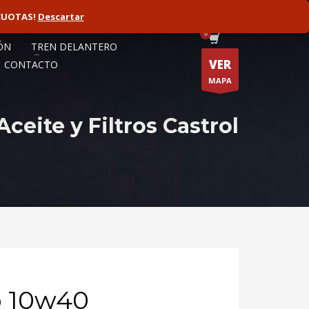
CUOTAS!
ORISTA
Descartar
FLOTAS
ÓN
TREN DELANTERO
VER
CONTACTO
MAPA
eite y Filtros Castrol
 10w40