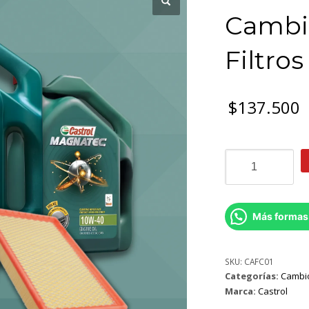
Cambio
Filtros
$
137.500
Promo
10w40
Cambio
de
Aceite
Más formas
y
Filtros
Castrol
SKU:
CAFC01
Categorías:
Cambio 
cantidad
Marca:
Castrol