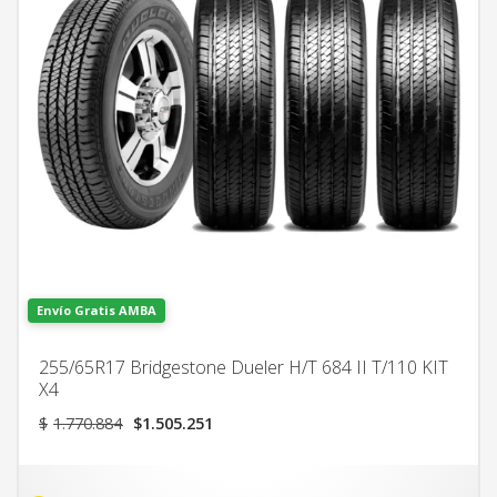
Envío Gratis AMBA
255/65R17 Bridgestone Dueler H/T 684 II T/110 KIT
X4
El
El
$
1.770.884
$
1.505.251
precio
precio
original
actual
era:
es: