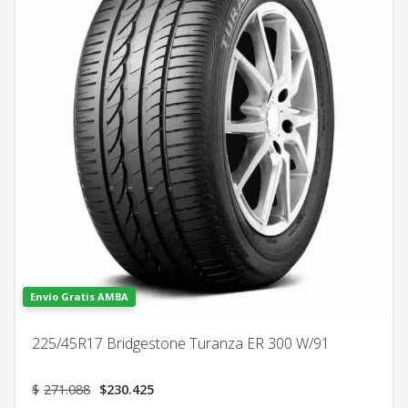
Envío Gratis AMBA
225/45R17 Bridgestone Turanza ER 300 W/91
El
El
$
271.088
$
230.425
precio
precio