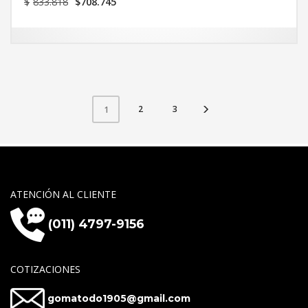
$
833.818
$
708.745
precio
precio
original
actual
era:
es:
$833.818.
$708.745.
2
3
1
ATENCIÓN AL CLIENTE
(011) 4797-9156
COTIZACIONES
gomatodo1905@gmail.com