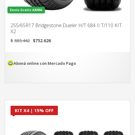
Envío Gratis AMBA
255/65R17 Bridgestone Dueler H/T 684 II T/110 KIT
X2
El
El
$
885.442
$
752.626
precio
precio
original
actual
era:
es:
$885.442.
$752.626.
Aboná online con Mercado Pago
KIT X4 | 15% OFF