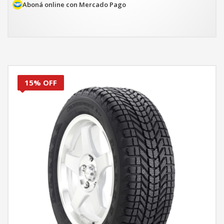
$1.770.884.
$1.505.251.
Aboná online con Mercado Pago
15% OFF