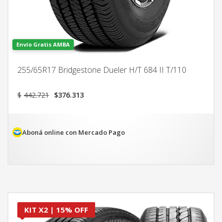
Envío Gratis AMBA
255/65R17 Bridgestone Dueler H/T 684 II T/110
El
El
$
442.721
$
376.313
precio
precio
original
actual
era:
es:
$442.721.
$376.313.
Aboná online con Mercado Pago
KIT X2 | 15% OFF