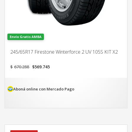
Envío Gratis AMBA
245/65R17 Firestone Winterforce 2 UV 105S KIT X2
El
El
$
670.288
$
569.745
precio
precio
original
actual
era:
es:
$670.288.
$569.745.
Aboná online con Mercado Pago