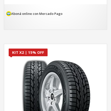
original
actual
era:
es:
$271.088.
$230.425.
Aboná online con Mercado Pago
KIT X2 | 15% OFF