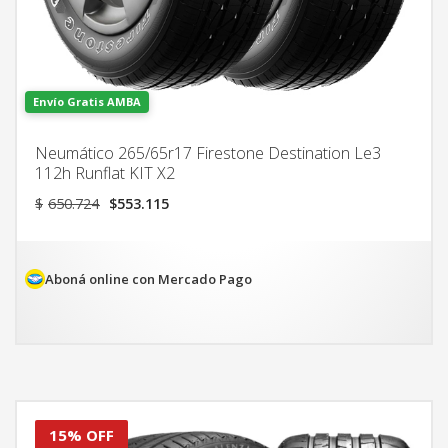
Envío Gratis AMBA
Neumático 265/65r17 Firestone Destination Le3
112h Runflat KIT X2
El
El
$
650.724
$
553.115
precio
precio
original
actual
era:
es:
$650.724.
$553.115.
Aboná online con Mercado Pago
15% OFF