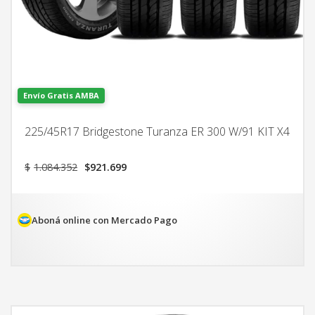
Envío Gratis AMBA
225/45R17 Bridgestone Turanza ER 300 W/91 KIT X4
El
El
$
1.084.352
$
921.699
precio
precio
original
actual
era:
es:
$1.084.352.
$921.699.
Aboná online con Mercado Pago