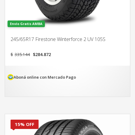
Envío Gratis AMBA
245/65R17 Firestone Winterforce 2 UV 105S
El
El
$
335.144
$
284.872
precio
precio
original
actual
era:
es:
$335.144.
$284.872.
Aboná online con Mercado Pago
15% OFF