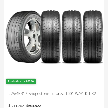
Envío Gratis AMBA
225/45R17 Bridgestone Turanza T001 W/91 KIT X2
El
El
$
711.202
$
604.522