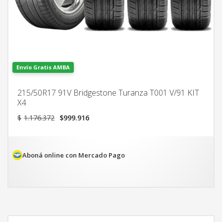
Envío Gratis AMBA
215/50R17 91V Bridgestone Turanza T001 V/91 KIT
X4
El
El
$
1.176.372
$
999.916
precio
precio
original
actual
era:
es:
$1.176.372.
$999.916.
Aboná online con Mercado Pago