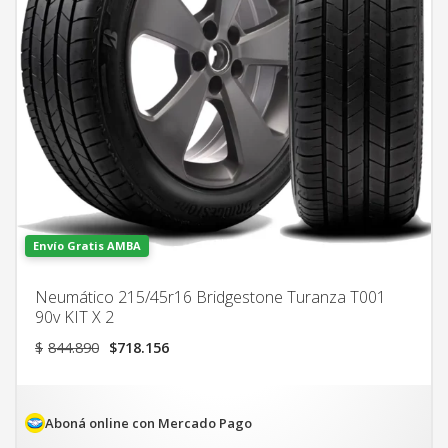
Envío Gratis AMBA
Neumático 215/45r16 Bridgestone Turanza T001
90v KIT X 2
El
El
$
844.890
$
718.156
precio
precio
original
actual
era:
es:
$844.890.
$718.156.
Aboná online con Mercado Pago