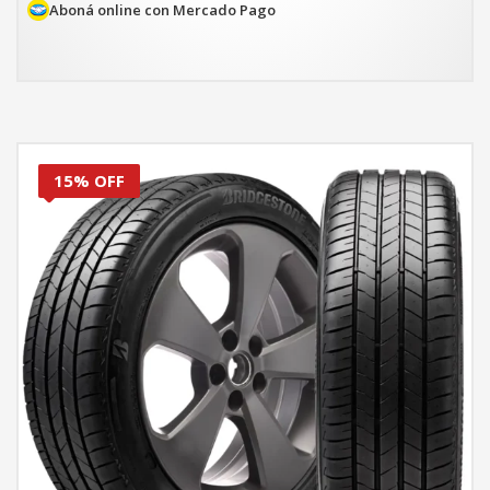
$607.699.
$516.544.
Aboná online con Mercado Pago
15% OFF