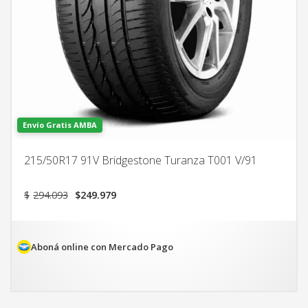
Envío Gratis AMBA
215/50R17 91V Bridgestone Turanza T001 V/91
El
El
$
294.093
$
249.979
precio
precio
original
actual
era:
es:
$294.093.
$249.979.
Aboná online con Mercado Pago