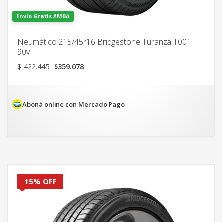
Envío Gratis AMBA
Neumático 215/45r16 Bridgestone Turanza T001
90v
El
El
$
422.445
$
359.078
precio
precio
original
actual
era:
es:
$422.445.
$359.078.
Aboná online con Mercado Pago
15% OFF