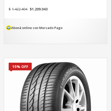
El
El
$
1.422.404
$
1.209.043
precio
precio
original
actual
era:
es:
$1.422.404.
$1.209.043.
Aboná online con Mercado Pago
15% OFF