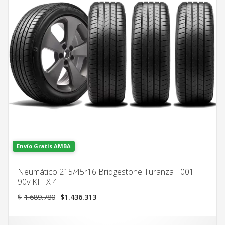
Envío Gratis AMBA
Neumático 215/45r16 Bridgestone Turanza T001
90v KIT X 4
El
El
$
1.689.780
$
1.436.313
precio
precio
original
actual
era:
es: