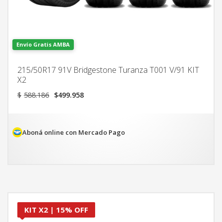
Envío Gratis AMBA
215/50R17 91V Bridgestone Turanza T001 V/91 KIT
X2
El
El
$
588.186
$
499.958
precio
precio
original
actual
era:
es:
$588.186.
$499.958.
Aboná online con Mercado Pago
KIT X2 | 15% OFF