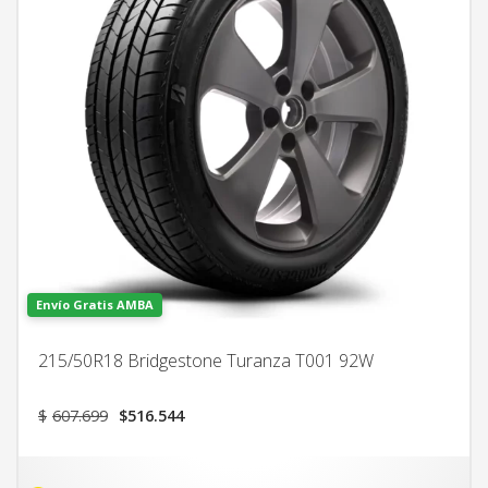
Envío Gratis AMBA
215/50R18 Bridgestone Turanza T001 92W
El
El
$
607.699
$
516.544
precio
precio
original
actual
era:
es: