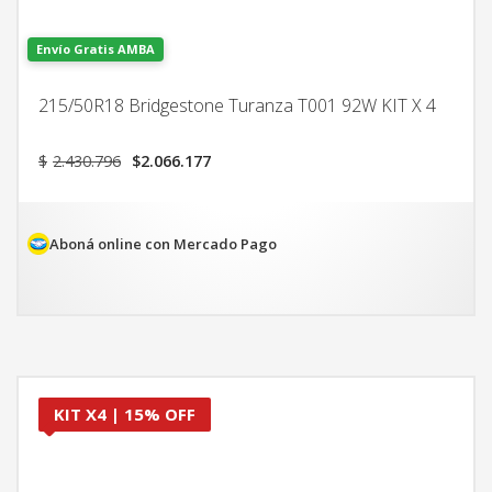
Envío Gratis AMBA
215/50R18 Bridgestone Turanza T001 92W KIT X 4
El
El
$
2.430.796
$
2.066.177
precio
precio
original
actual
era:
es:
$2.430.796.
$2.066.177.
Aboná online con Mercado Pago
KIT X4 | 15% OFF