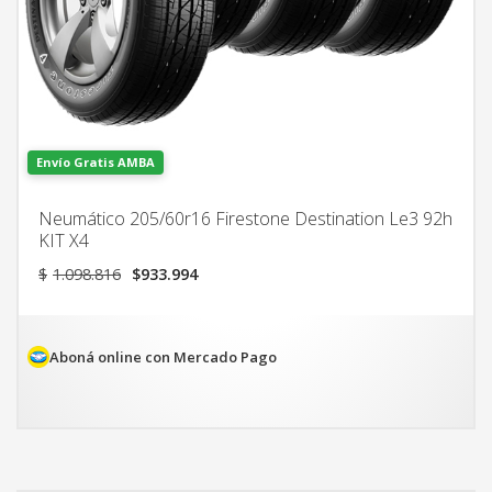
Envío Gratis AMBA
Neumático 205/60r16 Firestone Destination Le3 92h
KIT X4
El
El
$
1.098.816
$
933.994
precio
precio
original
actual
era:
es:
$1.098.816.
$933.994.
Aboná online con Mercado Pago