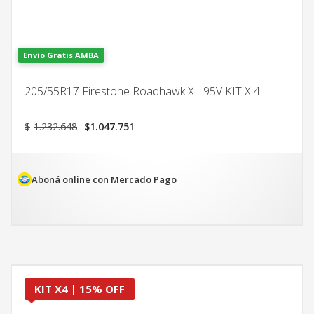
Envío Gratis AMBA
205/55R17 Firestone Roadhawk XL 95V KIT X 4
El
El
$
1.232.648
$
1.047.751
precio
precio
original
actual
era:
es:
$1.232.648.
$1.047.751.
Aboná online con Mercado Pago
KIT X4 | 15% OFF