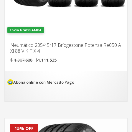
Envío Gratis AMBA
Neumático 205/45r17 Bridgestone Potenza Re050 A
Xl 88 V KIT X 4
El
El
$
1.307.688
$
1.111.535
precio
precio
original
actual
era:
es:
$1.307.688.
$1.111.535.
Aboná online con Mercado Pago
15% OFF