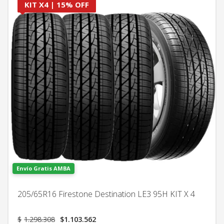
KIT X4 | 15% OFF
Envío Gratis AMBA
205/65R16 Firestone Destination LE3 95H KIT X 4
El
El
$
1.298.308
$
1.103.562