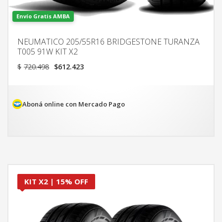
Envío Gratis AMBA
NEUMATICO 205/55R16 BRIDGESTONE TURANZA
T005 91W KIT X2
El
El
$
720.498
$
612.423
precio
precio
original
actual
era:
es:
$720.498.
$612.423.
Aboná online con Mercado Pago
KIT X2 | 15% OFF