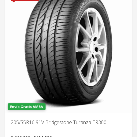
Envío Gratis AMBA
205/55R16 91V Bridgestone Turanza ER300
El
El