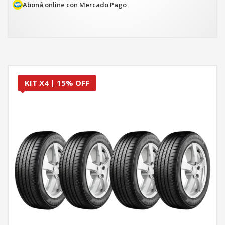
$515.120.
$437.852.
Aboná online con Mercado Pago
KIT X4 | 15% OFF