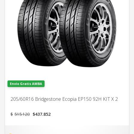
Envío Gratis AMBA
205/60R16 Bridgestone Ecopia EP150 92H KIT X 2
El
El
$
515.120
$
437.852
precio
precio
original
actual
era:
es: