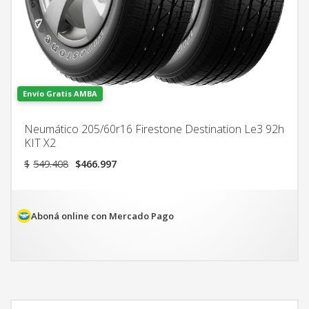
Envío Gratis AMBA
Neumático 205/60r16 Firestone Destination Le3 92h
KIT X2
El
El
$
549.408
$
466.997
precio
precio
original
actual
era:
es:
$549.408.
$466.997.
Aboná online con Mercado Pago