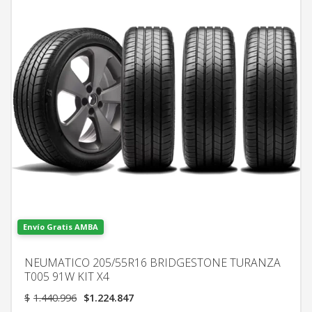
Envío Gratis AMBA
NEUMATICO 205/55R16 BRIDGESTONE TURANZA
T005 91W KIT X4
El
El
$
1.440.996
$
1.224.847
precio
precio