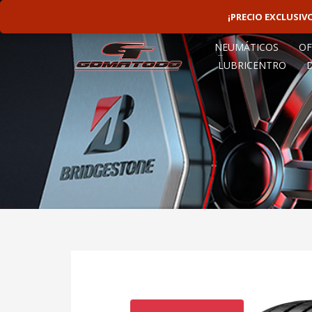
LINEAS ROTATIVAS:
4797-9156
¡PRECIO EXCLUSI
NEUMÁTICOS
OF
LUBRICENTRO