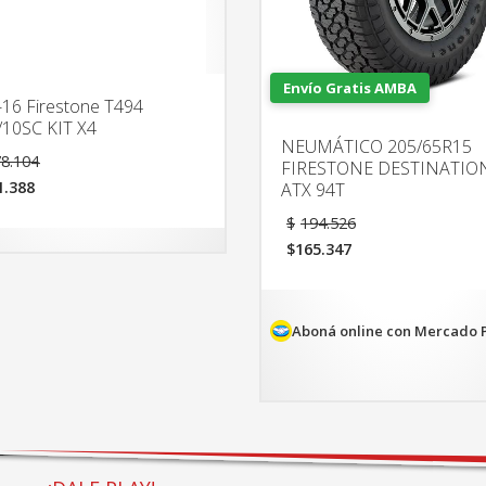
Envío Gratis AMBA
-16 Firestone T494
/10SC KIT X4
NEUMÁTICO 205/65R15
El
8.104
FIRESTONE DESTINATIO
precio
1.388
ATX 94T
original
era:
El
cio
$
194.526
$778.104.
precio
ual
$
165.347
original
El
era:
1.388.
precio
$194.526.
actual
es:
Aboná online con Mercado 
$165.347.