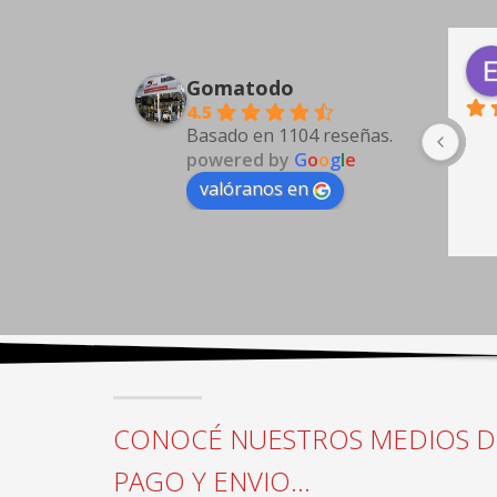
Antonio Guarino
3 days ago
Gomatodo
4.5
Basado en 1104 reseñas.
powered by
G
o
o
g
l
e
valóranos en
CONOCÉ NUESTROS MEDIOS D
PAGO Y ENVIO...