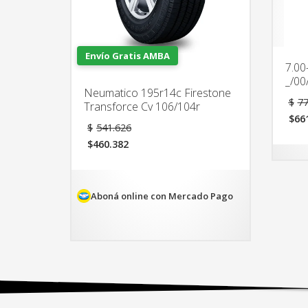
Envío Gratis AMBA
7.00
_/00
Neumatico 195r14c Firestone
$
77
Transforce Cv 106/104r
$
66
El
El
$
541.626
precio
pre
$
460.382
original
act
El
era:
es:
precio
$541.626.
$66
actual
es:
Aboná online con Mercado Pago
$460.382.