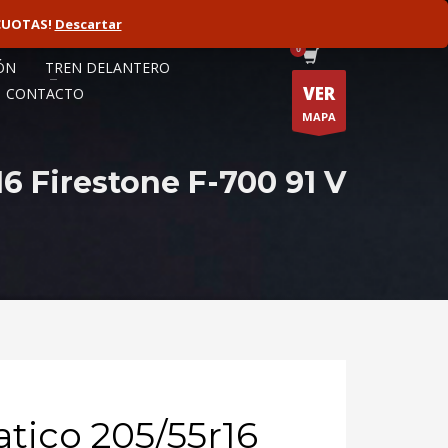
CUOTAS!
ORISTA
Descartar
FLOTAS
ÓN
TREN DELANTERO
VER
CONTACTO
MAPA
6 Firestone F-700 91 V
ico 205/55r16