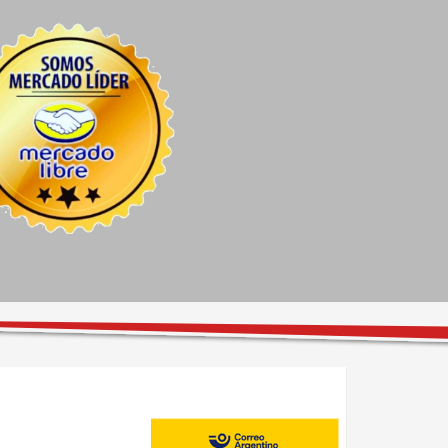
Carlos Distefano
Juan Carlos Ayala Ganchegui
14 days ago
17 days ago
Excelente atención pre 
Me colocaron seguros de 
venta de Ezequiel, el 
rueda y no me quiso cobrar.
personal excelente y las 
instalaciones con todo lo 
necesario para esperar bien 
cómodo. Super 
recomendable, excelentes 
precios.