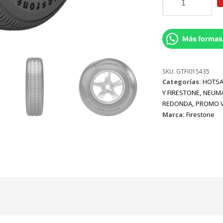
205/55r16
Firestone
F-
700
Más formas
91
V
cantidad
SKU:
GTFI015435
Categorías:
HOTSA
Y FIRESTONE
,
NEUMÁ
REDONDA
,
PROMO 
Marca:
Firestone