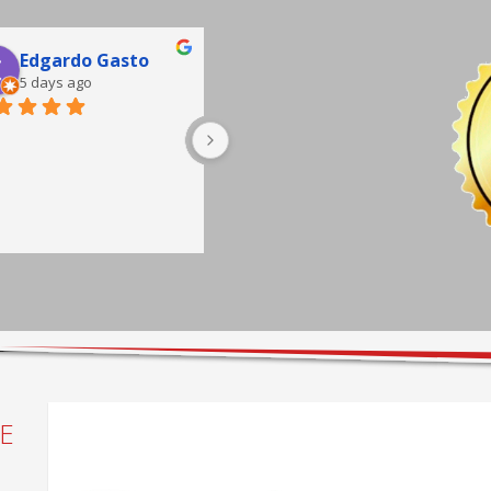
Edgardo Gasto
Jorge Pacheco
5 days ago
7 days ago
buena atención, sala de 
espera completa hay café y 
sillones cómodos, taller muy 
bien equipado.
E