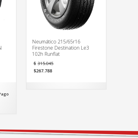
Neumático 215/65r16
N
Firestone Destination Le3
102h Runflat
El
$
315.045
precio
$
267.788
original
El
era:
precio
$315.045.
actual
es:
Pago
$267.788.