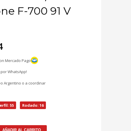
one F-700 91 V
ecio
4
iginal
con Mercado Pago
a:
l por WhatsApp!
95.734.
eo Argentino o a coordinar
erfil: 55
Rodado: 16
AÑADIR AL CARRITO