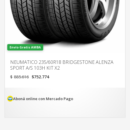
Envío Gratis AMBA
NEUMATICO 235/60R18 BRIDGESTONE ALENZA
SPORT A/S 103H KIT X2
El
El
$
885.616
$
752.774
precio
precio
original
actual
era:
es:
$885.616.
$752.774.
Aboná online con Mercado Pago