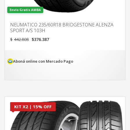
Envío Gratis AMBA
NEUMATICO 235/60R18 BRIDGESTONE ALENZA
SPORT A/S 103H
El
El
$
442.808
$
376.387
precio
precio
original
actual
era:
es:
$442.808.
$376.387.
Aboná online con Mercado Pago
KIT X2 | 15% OFF