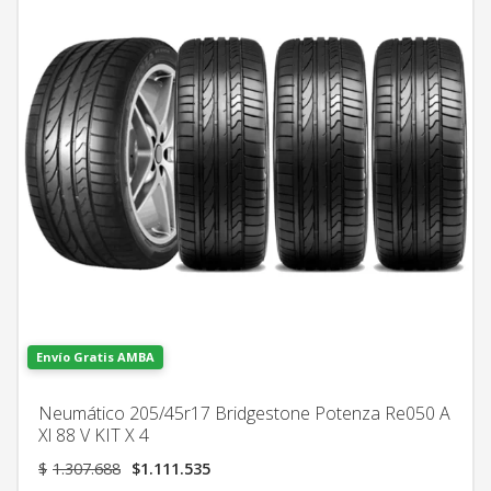
Envío Gratis AMBA
Neumático 205/45r17 Bridgestone Potenza Re050 A
Xl 88 V KIT X 4
El
El
$
1.307.688
$
1.111.535
precio
precio