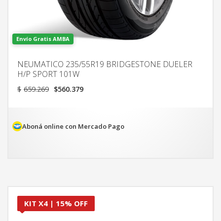
Envío Gratis AMBA
NEUMATICO 235/55R19 BRIDGESTONE DUELER
H/P SPORT 101W
El
El
$
659.269
$
560.379
precio
precio
original
actual
era:
es:
$659.269.
$560.379.
Aboná online con Mercado Pago
KIT X4 | 15% OFF