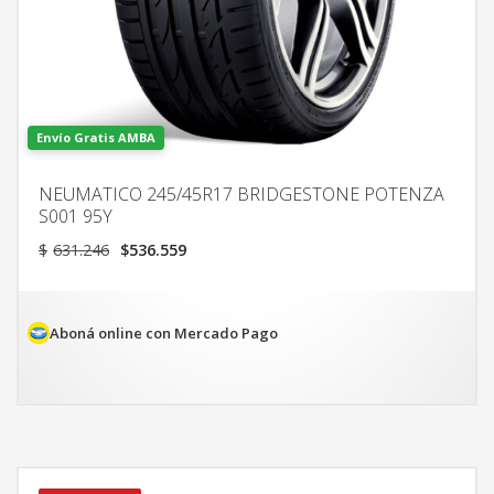
Envío Gratis AMBA
NEUMATICO 245/45R17 BRIDGESTONE POTENZA
S001 95Y
El
El
$
631.246
$
536.559
precio
precio
original
actual
era:
es:
$631.246.
$536.559.
Aboná online con Mercado Pago