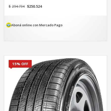
El
El
$
294.734
$
250.524
precio
precio
original
actual
era:
es:
$294.734.
$250.524.
Aboná online con Mercado Pago
15% OFF