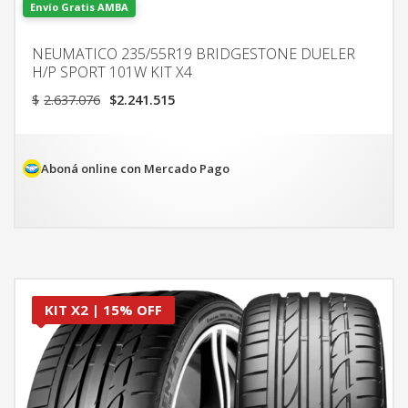
Envío Gratis AMBA
NEUMATICO 235/55R19 BRIDGESTONE DUELER
H/P SPORT 101W KIT X4
El
El
$
2.637.076
$
2.241.515
precio
precio
original
actual
era:
es:
$2.637.076.
$2.241.515.
Aboná online con Mercado Pago
KIT X2 | 15% OFF