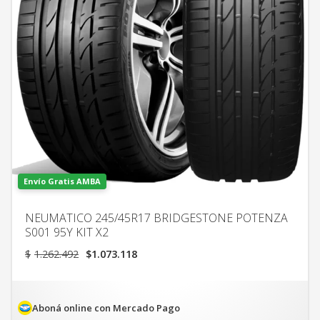
Envío Gratis AMBA
NEUMATICO 245/45R17 BRIDGESTONE POTENZA
S001 95Y KIT X2
El
El
$
1.262.492
$
1.073.118
precio
precio
original
actual
era:
es:
$1.262.492.
$1.073.118.
Aboná online con Mercado Pago