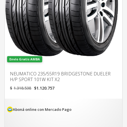
Envío Gratis AMBA
NEUMATICO 235/55R19 BRIDGESTONE DUELER
H/P SPORT 101W KIT X2
El
El
$
1.318.538
$
1.120.757
precio
precio
original
actual
era:
es:
$1.318.538.
$1.120.757.
Aboná online con Mercado Pago