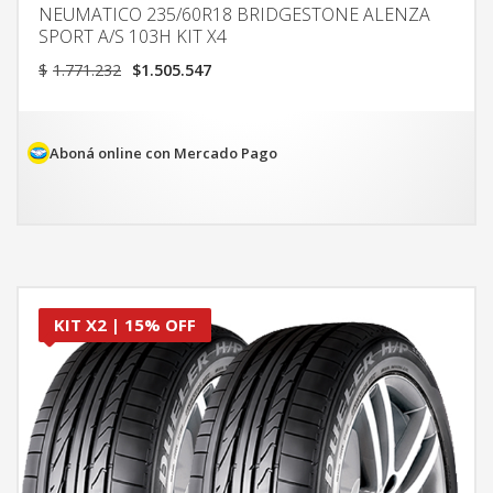
NEUMATICO 235/60R18 BRIDGESTONE ALENZA
SPORT A/S 103H KIT X4
El
El
$
1.771.232
$
1.505.547
precio
precio
original
actual
era:
es:
$1.771.232.
$1.505.547.
Aboná online con Mercado Pago
KIT X2 | 15% OFF