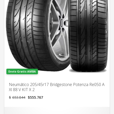
Envío Gratis AMBA
Neumático 205/45r17 Bridgestone Potenza Re050 A
Xl 88 V KIT X 2
El
El
$
653.844
$
555.767
precio
precio
original
actual
era:
es: