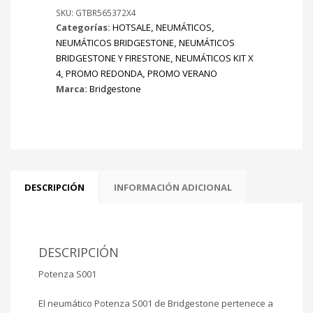
X4
SKU:
GTBR565372X4
Categorías:
HOTSALE
,
NEUMÁTICOS
,
cantidad
NEUMÁTICOS BRIDGESTONE
,
NEUMÁTICOS
BRIDGESTONE Y FIRESTONE
,
NEUMÁTICOS KIT X
4
,
PROMO REDONDA
,
PROMO VERANO
Marca:
Bridgestone
DESCRIPCIÓN
INFORMACIÓN ADICIONAL
DESCRIPCIÓN
Potenza S001
El neumático Potenza S001 de Bridgestone pertenece a