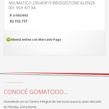
NEUMATICO 235/45R19 BRIDGESTONE ALENZA
001 95H KIT X4
El
$
2.532.632
precio
$
2.152.737
original
El
era:
precio
$2.532.632.
actual
es:
Aboná online con Mercado Pago
$2.152.737.
CONOCÉ GOMATODO...
Gomatodo es un Centro Integral de Servicios para tu auto ubicado
en Florida, Zona Norte.