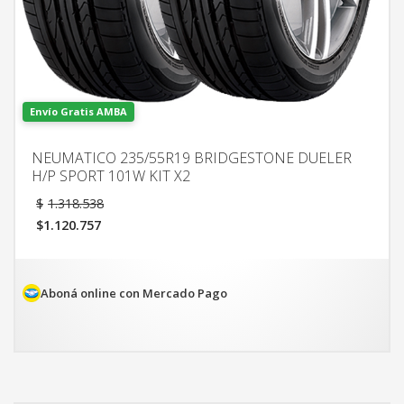
Envío Gratis AMBA
NEUMATICO 235/55R19 BRIDGESTONE DUELER
H/P SPORT 101W KIT X2
El
$
1.318.538
precio
$
1.120.757
original
El
era:
precio
$1.318.538.
actual
es:
Aboná online con Mercado Pago
$1.120.757.