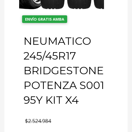
ENVÍO GRATIS AMBA
NEUMATICO
245/45R17
BRIDGESTONE
POTENZA S001
95Y KIT X4
El
$
2.524.984
precio