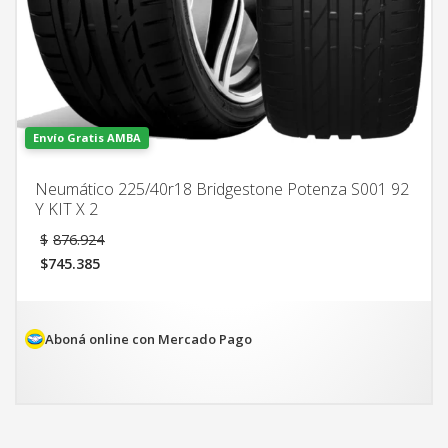
Envío Gratis AMBA
Neumático 225/40r18 Bridgestone Potenza S001 92
Y KIT X 2
El
$
876.924
precio
$
745.385
original
El
era:
precio
$876.924.
actual
es:
Aboná online con Mercado Pago
$745.385.