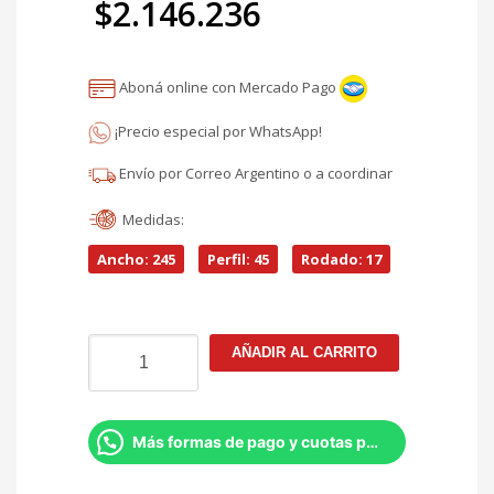
$
2.146.236
original
El
era:
Aboná online con Mercado Pago
precio
$2.524.984.
¡Precio especial por WhatsApp!
actual
Envío por Correo Argentino o a coordinar
es:
Medidas:
$2.146.236.
Ancho: 245
Perfil: 45
Rodado: 17
NEUMATICO
AÑADIR AL CARRITO
245/45R17
BRIDGESTONE
POTENZA
S001
Más formas de pago y cuotas por Whatsapp
95Y
KIT