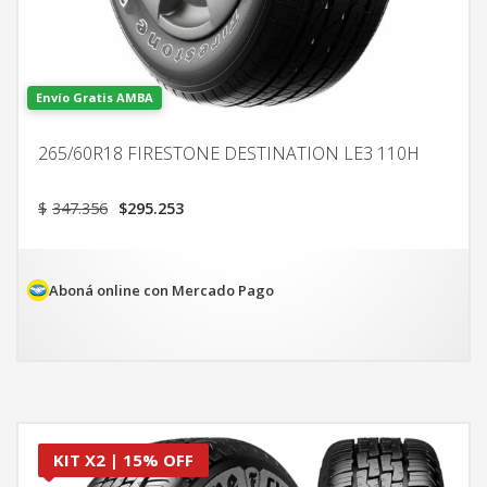
Envío Gratis AMBA
265/60R18 FIRESTONE DESTINATION LE3 110H
El
El
$
347.356
$
295.253
precio
precio
original
actual
era:
es:
$347.356.
$295.253.
Aboná online con Mercado Pago
KIT X2 | 15% OFF