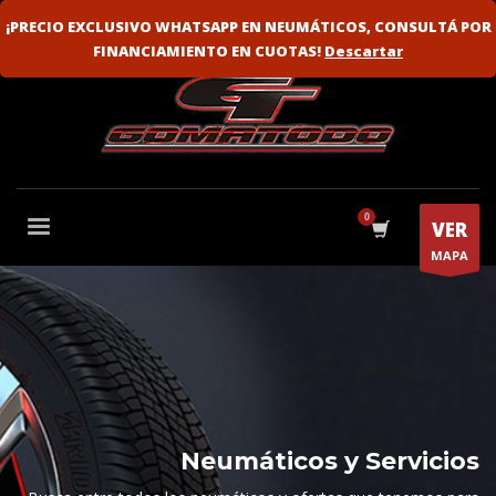
VENTA MAYORISTA
FLOTAS
¡PRECIO EXCLUSIVO WHATSAPP EN NEUMÁTICOS, CONSULTÁ POR
FINANCIAMIENTO EN CUOTAS!
Descartar
VER
MAPA
Neumáticos y Servicios