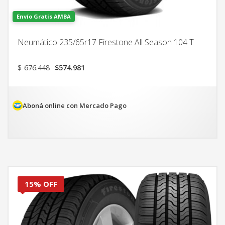
Envío Gratis AMBA
Neumático 235/65r17 Firestone All Season 104 T
El
El
$
676.448
$
574.981
precio
precio
original
actual
era:
es:
$676.448.
$574.981.
Aboná online con Mercado Pago
15% OFF