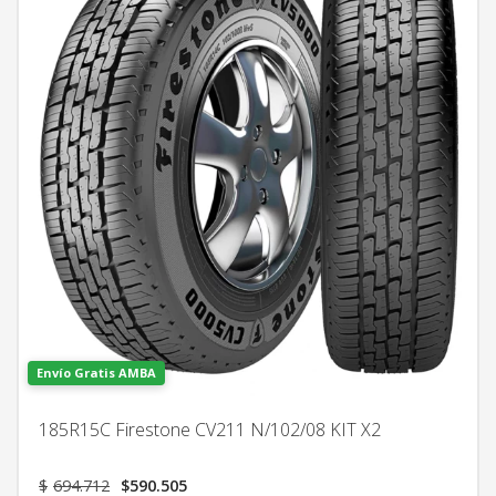
Envío Gratis AMBA
185R15C Firestone CV211 N/102/08 KIT X2
El
El
$
694.712
$
590.505