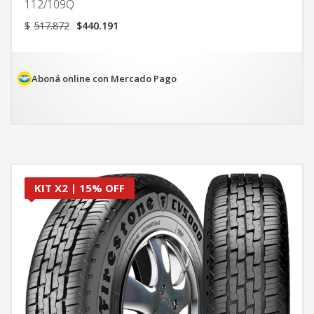
112/109Q
El
El
$
517.872
$
440.191
precio
precio
original
actual
era:
es:
$517.872.
$440.191.
Aboná online con Mercado Pago
KIT X2 | 15% OFF