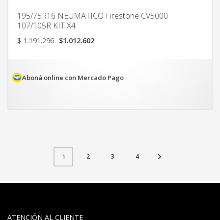
195/75R16 NEUMATICO Firestone CV5000
107/105R KIT X4
El
El
$
1.191.296
$
1.012.602
precio
precio
original
actual
era:
es:
$1.191.296.
$1.012.602.
Aboná online con Mercado Pago
2
3
4
1
ATENCIÓN AL CLIENTE