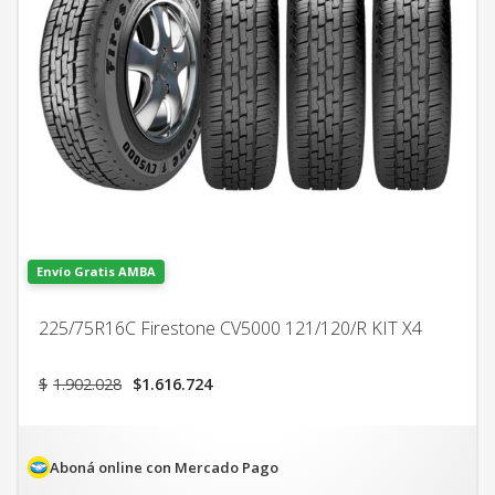
Envío Gratis AMBA
225/75R16C Firestone CV5000 121/120/R KIT X4
El
El
$
1.902.028
$
1.616.724
precio
precio
original
actual
era:
es:
$1.902.028.
$1.616.724.
Aboná online con Mercado Pago