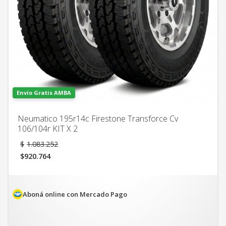
Envío Gratis AMBA
Neumatico 195r14c Firestone Transforce Cv
106/104r KIT X 2
El
$
1.083.252
precio
$
920.764
original
El
era:
precio
$1.083.252.
actual
es:
Aboná online con Mercado Pago
$920.764.