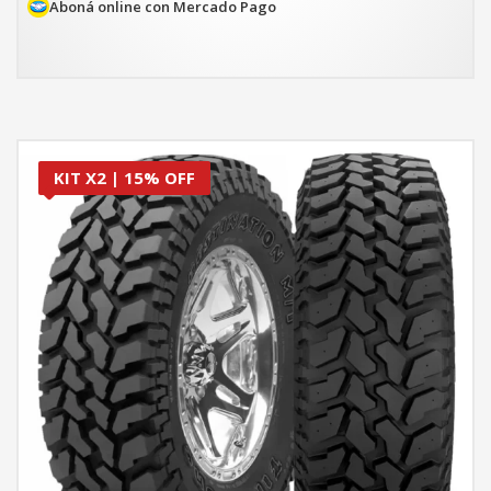
es:
Aboná online con Mercado Pago
$165.347.
KIT X2 | 15% OFF