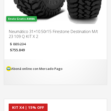
Envío Gratis AMBA
Neumático 31×10.50r15 Firestone Destination M/t
23 109 Q KIT X 2
El
$
889.234
precio
$
755.849
original
El
era:
precio
$889.234.
actual
es:
Aboná online con Mercado Pago
$755.849.
KIT X4 | 15% OFF