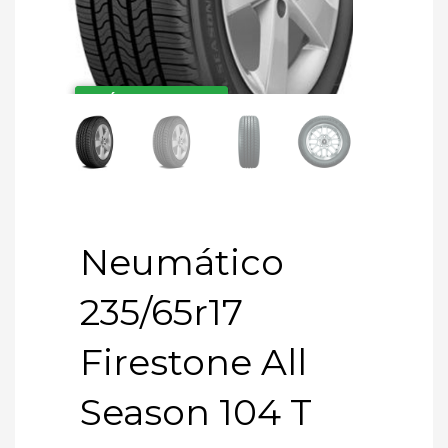
ENVÍO GRATIS AMBA
ENVÍO GRATIS AMBA
Neumático
235/65r17
Firestone All
Season 104 T