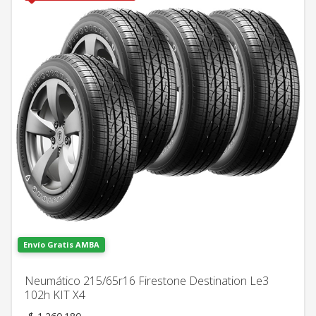
Envío Gratis AMBA
Neumático 215/65r16 Firestone Destination Le3
102h KIT X4
El