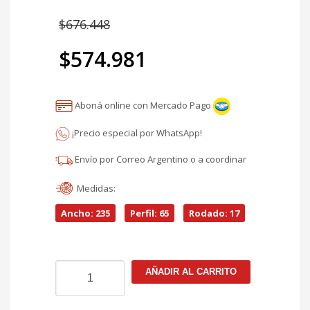
El
$
676.448
precio
$
574.981
original
El
era:
Aboná online con Mercado Pago
precio
$676.448.
¡Precio especial por WhatsApp!
actual
Envío por Correo Argentino o a coordinar
es:
Medidas:
$574.981.
Ancho: 235
Perfil: 65
Rodado: 17
Neumático
AÑADIR AL CARRITO
235/65r17
Firestone