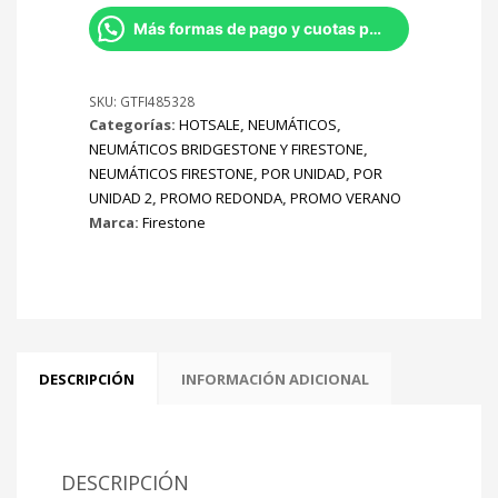
All
Season
Más formas de pago y cuotas por Whatsapp
104
T
cantidad
SKU:
GTFI485328
Categorías:
HOTSALE
,
NEUMÁTICOS
,
NEUMÁTICOS BRIDGESTONE Y FIRESTONE
,
NEUMÁTICOS FIRESTONE
,
POR UNIDAD
,
POR
UNIDAD 2
,
PROMO REDONDA
,
PROMO VERANO
Marca:
Firestone
DESCRIPCIÓN
INFORMACIÓN ADICIONAL
DESCRIPCIÓN