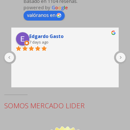
Basado en 1104 reseñas.
powered by
G
o
o
g
l
e
valóranos en
Edgardo Gasto
7 days ago
b
c
e
SOMOS MERCADO LIDER