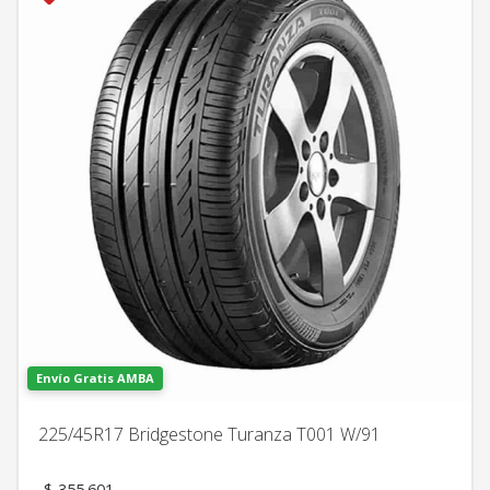
Envío Gratis AMBA
225/45R17 Bridgestone Turanza T001 W/91
El
$
355.601