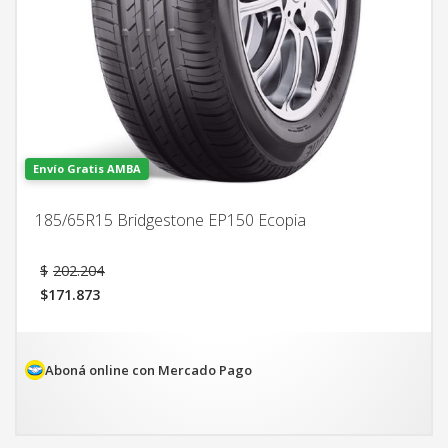
Envío Gratis AMBA
185/65R15 Bridgestone EP150 Ecopia
El
$
202.204
precio
$
171.873
original
El
era:
precio
$202.204.
actual
es:
Aboná online con Mercado Pago
$171.873.