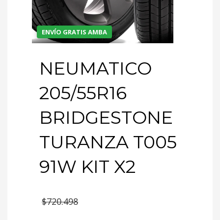
ENVÍO GRATIS AMBA
NEUMATICO
205/55R16
BRIDGESTONE
TURANZA T005
91W KIT X2
El
$
720.498
precio