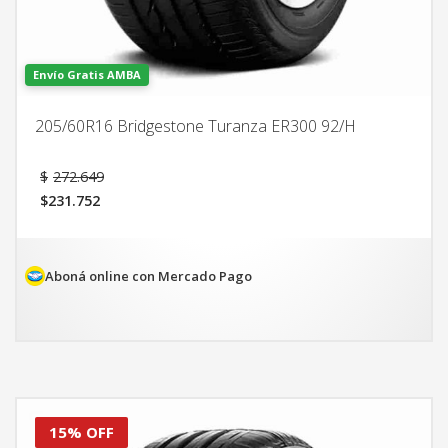
Envío Gratis AMBA
205/60R16 Bridgestone Turanza ER300 92/H
El
$
272.649
precio
$
231.752
original
El
era:
precio
$272.649.
actual
es:
Aboná online con Mercado Pago
$231.752.
15% OFF