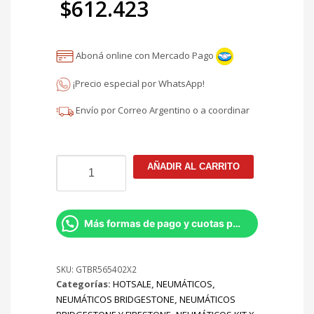
$
612.423
original
El
era:
Aboná online con Mercado Pago
precio
$720.498.
¡Precio especial por WhatsApp!
actual
Envío por Correo Argentino o a coordinar
es:
$612.423.
NEUMATICO
AÑADIR AL CARRITO
205/55R16
BRIDGESTONE
TURANZA
T005
Más formas de pago y cuotas por Whatsapp
91W
KIT
X2
SKU:
GTBR565402X2
Categorías:
HOTSALE
,
NEUMÁTICOS
,
cantidad
NEUMÁTICOS BRIDGESTONE
,
NEUMÁTICOS