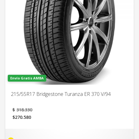
Envío Gratis AMBA
215/55R17 Bridgestone Turanza ER 370 V/94
El
$
318.330
precio
$
270.580
original
El
era:
precio
$318.330.
actual
es: