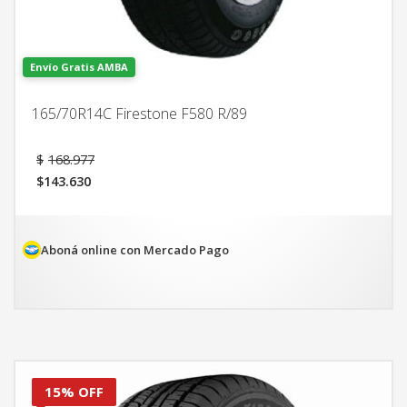
Envío Gratis AMBA
165/70R14C Firestone F580 R/89
El
$
168.977
precio
$
143.630
original
El
era:
precio
$168.977.
actual
es:
Aboná online con Mercado Pago
$143.630.
15% OFF