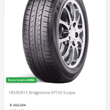
Envío Gratis AMBA
185/65R15 Bridgestone EP150 Ecopia
El
$
202.204
precio