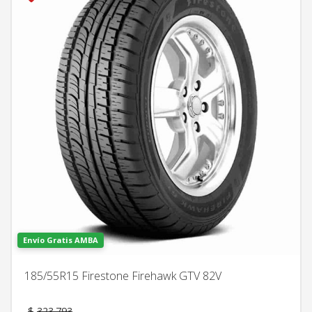
Envío Gratis AMBA
185/55R15 Firestone Firehawk GTV 82V
El
$
323.793