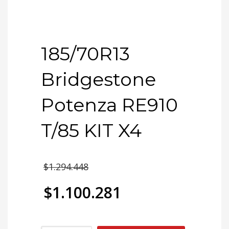
185/70R13
Bridgestone
Potenza RE910
T/85 KIT X4
El
$
1.294.448
precio
$
1.100.281
original
El
era: