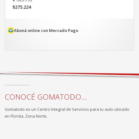
precio
$
275.224
original
El
era:
precio
$323.793.
actual
es:
Aboná online con Mercado Pago
$275.224.
CONOCÉ GOMATODO...
Gomatodo es un Centro Integral de Servicios para tu auto ubicado
en Florida, Zona Norte.