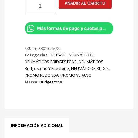
185/70R13
precio
AÑADIR AL CARRITO
Bridgestone
$1.294.448.
actual
Potenza
RE910
es:
T/85
Más formas de pago y cuotas por Whatsapp
KIT
$1.100.281.
X4
cantidad
SKU:
GTBR013563X4
Categorías:
HOTSALE
,
NEUMÁTICOS
,
NEUMÁTICOS BRIDGESTONE
,
NEUMÁTICOS
Bridgestone Y Firestone
,
NEUMÁTICOS KIT X 4
,
PROMO REDONDA
,
PROMO VERANO
Marca:
Bridgestone
INFORMACIÓN ADICIONAL