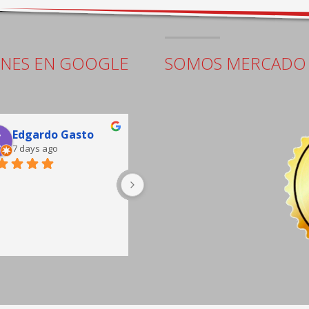
ONES EN GOOGLE
SOMOS MERCADO 
Edgardo Gasto
Jorge Pacheco
7 days ago
9 days ago
buena atención, sala de 
espera completa hay café y 
sillones cómodos, taller muy 
bien equipado.