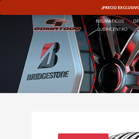
LINEAS ROTATIVAS:
4797-9156
¡PRECIO EXCLUSI
NEUMÁTICOS
OF
LUBRICENTRO