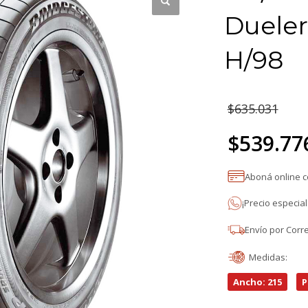
Duele
H/98
El
$
635.031
pr
$
539.77
or
El
Aboná online 
er
precio
¡Precio especia
$6
actual
Envío por Corr
es:
Medidas:
$539.776.
Ancho: 215
P