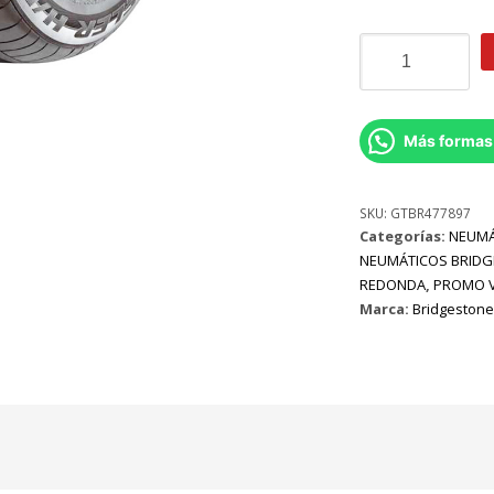
215/65R16
Bridgestone
Dueler
H/P
SPORT
Más formas
H/98
cantidad
SKU:
GTBR477897
Categorías:
NEUMÁ
NEUMÁTICOS BRIDG
REDONDA
,
PROMO 
Marca:
Bridgestone