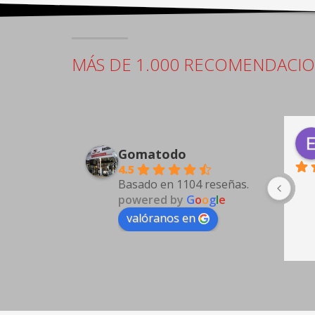
MÁS DE 1.000 RECOMENDACI
Antonio Guarino
5 days ago
Gomatodo
4.5
Basado en 1104 reseñas.
powered by
G
o
o
g
l
e
valóranos en