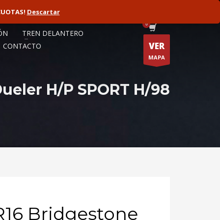
CUOTAS!
ORISTA
Descartar
FLOTAS
ÓN
TREN DELANTERO
VER
CONTACTO
MAPA
Dueler H/P SPORT H/98
R16 Bridgestone