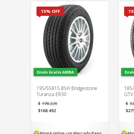
15% OFF
15
Envío Gratis AMBA
Enví
195/55R15 85H Bridgestone
185/
Turanza ER30
GTV
El
$
198.226
$
32
precio
$
168.492
$
27
original
El
El
era:
precio
pre
$198.226.
actual
act
es:
es:
Aboná online con Mercado Pago
Abo