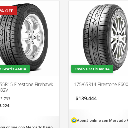
% OFF
o Gratis AMBA
Envío Gratis AMBA
55R15 Firestone Firehawk
175/65R14 Firestone F60
 82V
El
$
139.444
3.793
precio
5.224
original
era:
cio
$323.793.
ual
Aboná online con Mercado 
ná online con Mercado Pago