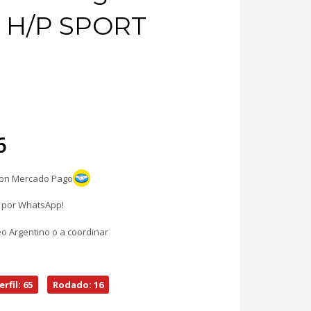
r H/P SPORT
ecio
6
iginal
con Mercado Pago
a:
l por WhatsApp!
35.031.
eo Argentino o a coordinar
erfil: 65
Rodado: 16