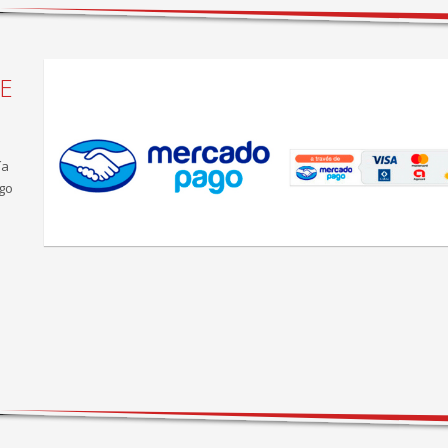
E
ía
go