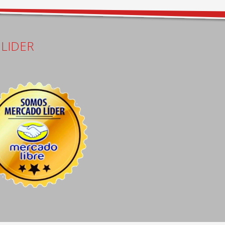
LIDER
Carlos Distefano
Juan Carlos Ayala Ganchegui
16 days ago
19 days ago
Excelente atención pre 
Me colocaron seguros de 
venta de Ezequiel, el 
rueda y no me quiso cobrar.
personal excelente y las 
instalaciones con todo lo 
necesario para esperar bien 
cómodo. Super 
recomendable, excelentes 
precios.