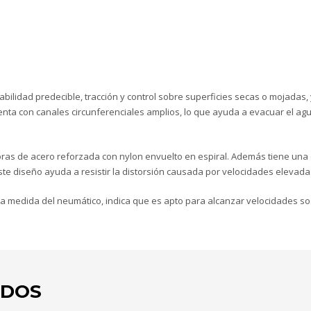
bilidad predecible, tracción y control sobre superficies secas o mojadas
ta con canales circunferenciales amplios, lo que ayuda a evacuar el agua
doras de acero reforzada con nylon envuelto en espiral. Además tiene una
ste diseño ayuda a resistir la distorsión causada por velocidades elevada
 la medida del neumático, indica que es apto para alcanzar velocidades so
ADOS