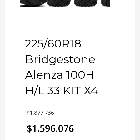
225/60R18
Bridgestone
Alenza 100H
H/L 33 KIT X4
El
$
1.877.736
precio
$
1.596.076
original