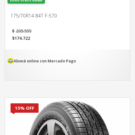
Envío Gratis AMBA
175/70R14 84T F-570
El
$
205.555
precio
$
174.722
original
El
era:
precio
$205.555.
actual
es:
Aboná online con Mercado Pago
$174.722.
15% OFF