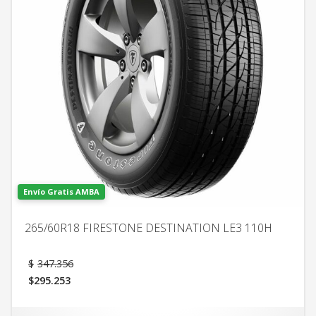
Envío Gratis AMBA
265/60R18 FIRESTONE DESTINATION LE3 110H
El
$
347.356
precio
$
295.253
original
El
era:
precio
$347.356.