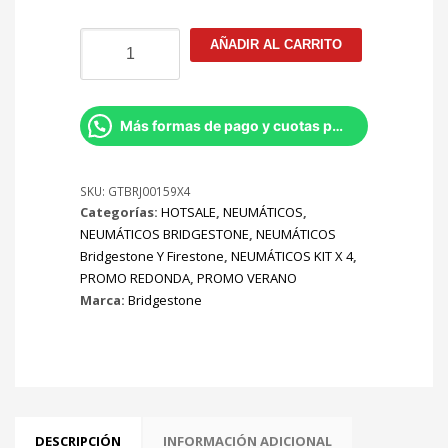
El
era:
225/60R18
precio
AÑADIR AL CARRITO
Bridgestone
$1.877.736.
actual
Alenza
100H
es:
H/L
Más formas de pago y cuotas por Whatsapp
33
$1.596.076.
KIT
X4
SKU:
GTBRJ00159X4
Categorías:
HOTSALE
,
NEUMÁTICOS
,
cantidad
NEUMÁTICOS BRIDGESTONE
,
NEUMÁTICOS
Bridgestone Y Firestone
,
NEUMÁTICOS KIT X 4
,
PROMO REDONDA
,
PROMO VERANO
Marca:
Bridgestone
DESCRIPCIÓN
INFORMACIÓN ADICIONAL