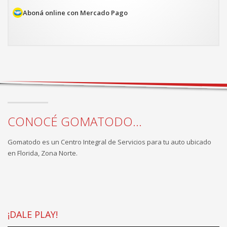
actual
es:
Aboná online con Mercado Pago
$295.253.
CONOCÉ GOMATODO...
Gomatodo es un Centro Integral de Servicios para tu auto ubicado
en Florida, Zona Norte.
¡DALE PLAY!