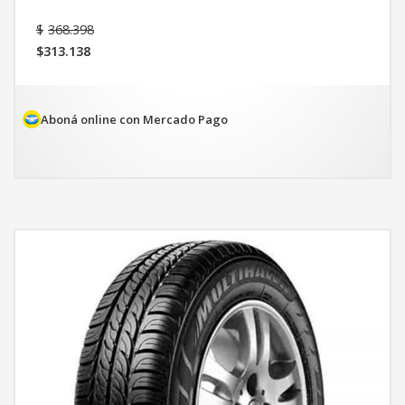
El
$
368.398
precio
$
313.138
original
El
era:
precio
$368.398.
actual
es:
Aboná online con Mercado Pago
$313.138.