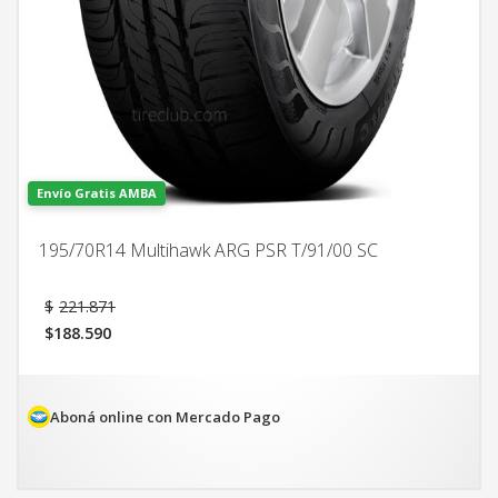
Envío Gratis AMBA
195/70R14 Multihawk ARG PSR T/91/00 SC
El
$
221.871
precio
$
188.590
original
El
era:
precio
$221.871.
actual
es:
Aboná online con Mercado Pago
$188.590.