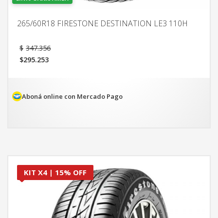
265/60R18 FIRESTONE DESTINATION LE3 110H
El
$
347.356
precio
$
295.253
original
El
era:
precio
$347.356.
actual
es:
Aboná online con Mercado Pago
$295.253.
KIT X4 | 15% OFF