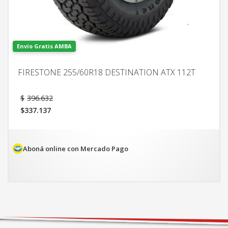
Envío Gratis AMBA
FIRESTONE 255/60R18 DESTINATION ATX 112T
El
$
396.632
precio
$
337.137
original
El
era:
precio
$396.632.
actual
es:
Aboná online con Mercado Pago
$337.137.