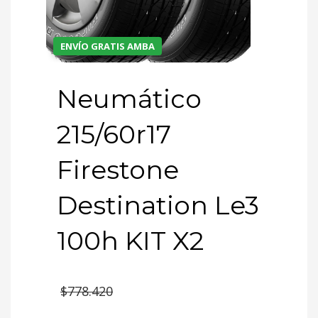
ENVÍO GRATIS AMBA
Neumático
215/60r17
Firestone
Destination Le3
100h KIT X2
El
$
778.420
precio