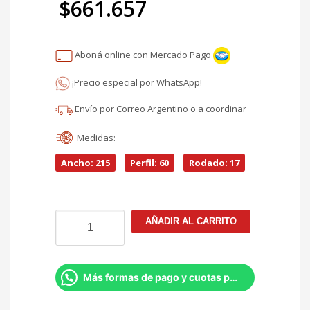
$
661.657
original
El
era:
Aboná online con Mercado Pago
precio
$778.420.
¡Precio especial por WhatsApp!
actual
Envío por Correo Argentino o a coordinar
es:
Medidas:
$661.657.
Ancho: 215
Perfil: 60
Rodado: 17
Neumático
AÑADIR AL CARRITO
215/60r17
Firestone
Destination
Le3
Más formas de pago y cuotas por Whatsapp
100h
KIT