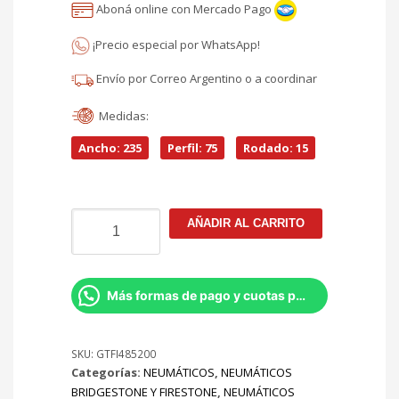
era:
Aboná online con Mercado Pago
precio
$360.477.
¡Precio especial por WhatsApp!
actual
Envío por Correo Argentino o a coordinar
es:
Medidas:
$306.405.
Ancho: 235
Perfil: 75
Rodado: 15
235/75R15
AÑADIR AL CARRITO
Destination
MT
23
104/101Q
Más formas de pago y cuotas por Whatsapp
cantidad
SKU:
GTFI485200
Categorías:
NEUMÁTICOS
,
NEUMÁTICOS
BRIDGESTONE Y FIRESTONE
,
NEUMÁTICOS