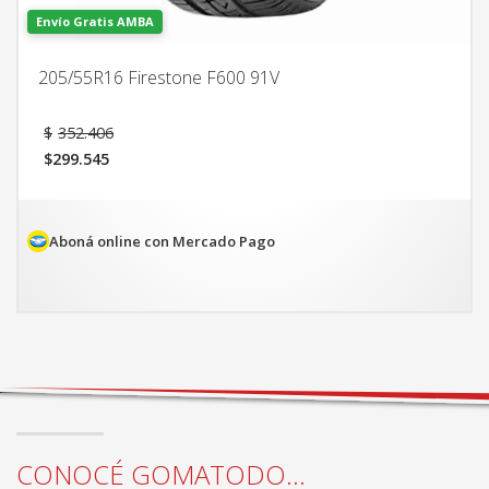
Envío Gratis AMBA
205/55R16 Firestone F600 91V
El
$
352.406
precio
$
299.545
original
El
era:
precio
$352.406.
actual
es:
Aboná online con Mercado Pago
$299.545.
CONOCÉ GOMATODO...