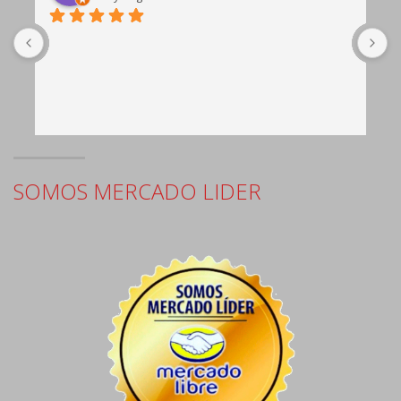
b
c
e
SOMOS MERCADO LIDER