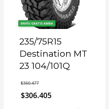
ENVÍO GRATIS AMBA
235/75R15
Destination MT
23 104/101Q
El
$
360.477
precio
$
306.405
original
El