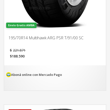
Envío Gratis AMBA
195/70R14 Multihawk ARG PSR T/91/00 SC
El
$
221.871
precio
$
188.590
original
El
era:
precio
$221.871.
actual
es:
Aboná online con Mercado Pago
$188.590.