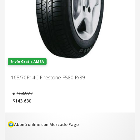
Envío Gratis AMBA
165/70R14C Firestone F580 R/89
El
$
168.977
precio
$
143.630
original
El
era:
precio
$168.977.
actual
es:
Aboná online con Mercado Pago
$143.630.