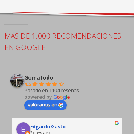
MÁS DE 1.000 RECOMENDACIONES
EN GOOGLE
Gomatodo
4.5
Basado en 1104 reseñas.
powered by
G
o
o
g
l
e
valóranos en
Edgardo Gasto
7 days ago