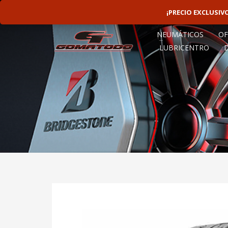
LINEAS ROTATIVAS:
4797-9156
¡PRECIO EXCLUSI
NEUMÁTICOS
OF
LUBRICENTRO