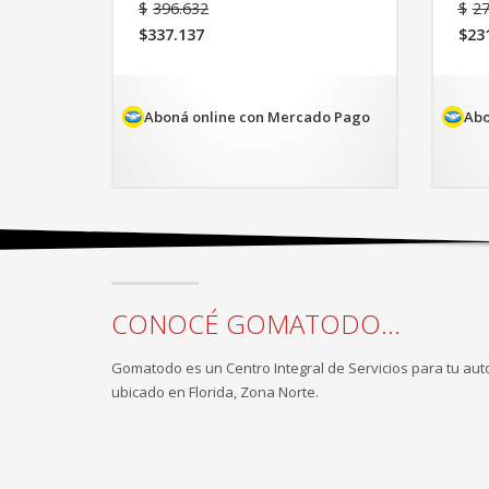
El
$
396.632
$
27
precio
$
337.137
$
23
original
El
El
era:
precio
pre
$396.632.
actual
act
es:
es:
Aboná online con Mercado Pago
Abo
$337.137.
$23
CONOCÉ GOMATODO...
Gomatodo es un Centro Integral de Servicios para tu aut
ubicado en Florida, Zona Norte.