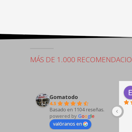
MÁS DE 1.000 RECOMENDACI
Antonio Guarino
4 days ago
Gomatodo
4.5
Basado en 1104 reseñas.
powered by
G
o
o
g
l
e
valóranos en