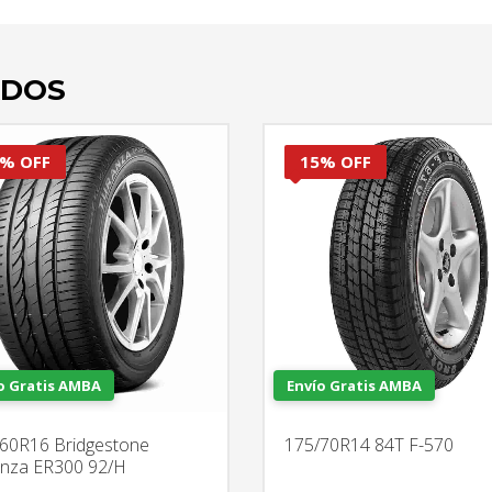
ADOS
% OFF
15% OFF
o Gratis AMBA
Envío Gratis AMBA
60R16 Bridgestone
175/70R14 84T F-570
nza ER300 92/H