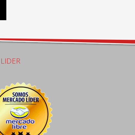
LIDER
Carlos Distefano
Juan Carlos Ayala Ganchegui
15 days ago
18 days ago
Excelente atención pre 
Me colocaron seguros de 
venta de Ezequiel, el 
rueda y no me quiso cobrar.
personal excelente y las 
instalaciones con todo lo 