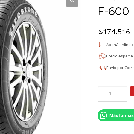
F-600
$
174.516
Aboná online 
¡Precio especia
Envío por Corr
185/70R14
Firestone
F-
600
cantidad
Más formas