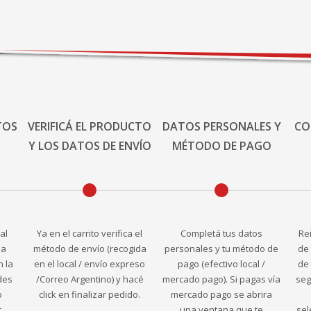
TOS
VERIFICÁ EL PRODUCTO
DATOS PERSONALES Y
CO
Y LOS DATOS DE ENVÍO
MÉTODO DE PAGO
al
Ya en el carrito verifica el
Completá tus datos
Re
la
método de envío (recogida
personales y tu método de
de 
n la
en el local / envío expreso
pago (efectivo local /
de 
des
/Correo Argentino) y hacé
mercado pago). Si pagas vía
seg
o
click en finalizar pedido.
mercado pago se abrira
r
una ventana que te
sel