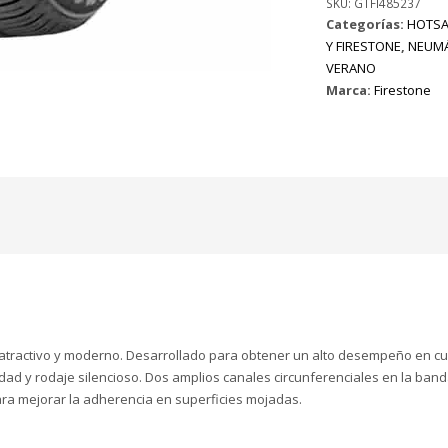
SKU:
GTFI485237
Categorías:
HOTSA
Y FIRESTONE
,
NEUMÁ
VERANO
Marca:
Firestone
 atractivo y moderno. Desarrollado para obtener un alto desempeño en c
idad y rodaje silencioso. Dos amplios canales circunferenciales en la b
ara mejorar la adherencia en superficies mojadas.