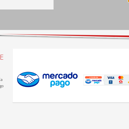
E
ía
go