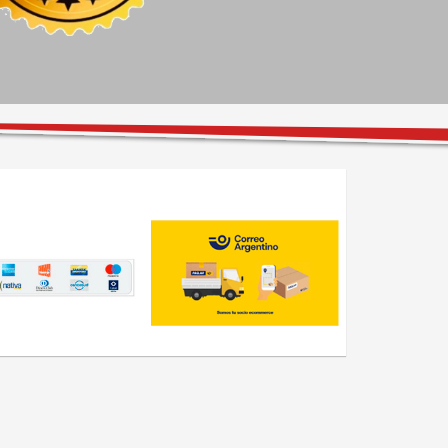
necesario para esperar bien 
cómodo. Super 
recomendable, excelentes 
precios.