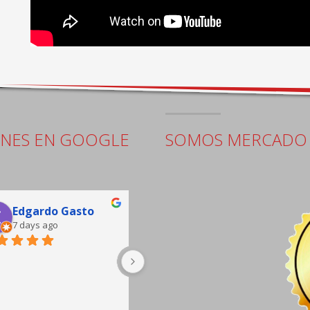
ONES EN GOOGLE
SOMOS MERCADO 
Edgardo Gasto
Jorge Pacheco
7 days ago
8 days ago
buena atención, sala de 
espera completa hay café y 
sillones cómodos, taller muy 
bien equipado.