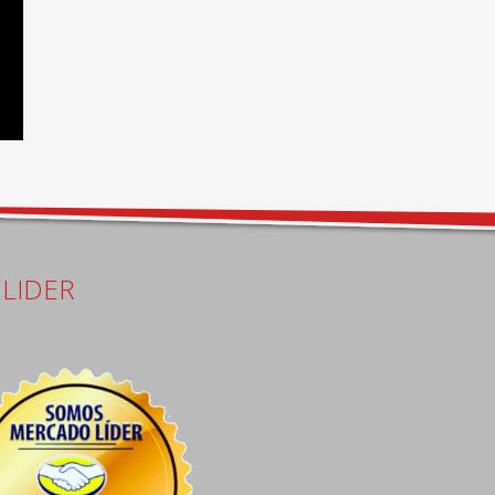
LIDER
Carlos Distefano
Juan Carlos Ayala Ganchegui
15 days ago
18 days ago
Excelente atención pre 
Me colocaron seguros de 