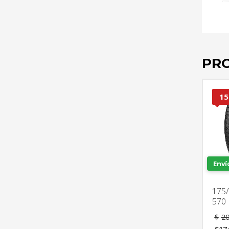
PR
15
Enví
175/
570
$
20