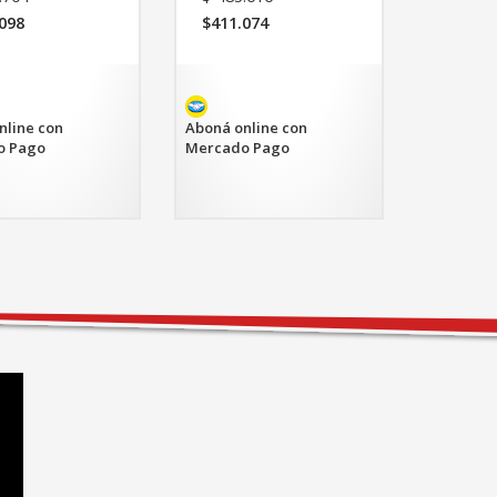
precio
precio
098
$
411.074
original
original
El
era:
era:
io
precio
$190.704.
$483.616.
al
actual
es:
098.
$411.074.
nline con
Aboná online con
o Pago
Mercado Pago