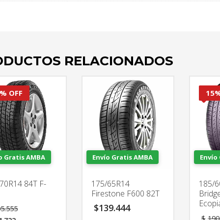
ODUCTOS RELACIONADOS
% OFF
15%
o Gratis AMBA
Envío Gratis AMBA
Envío
70R14 84T F-
175/65R14
185/
Firestone F600 82T
Bridg
Ecopi
El
$
139.444
5.555
precio
$
190