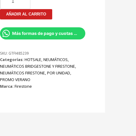
Firestone
F600
AÑADIR AL CARRITO
91/T
cantidad
Más formas de pago y cuotas por Whatsapp
SKU:
GTFI485239
Categorías:
HOTSALE
,
NEUMÁTICOS
,
NEUMÁTICOS BRIDGESTONE Y FIRESTONE
,
NEUMÁTICOS FIRESTONE
,
POR UNIDAD
,
PROMO VERANO
Marca:
Firestone