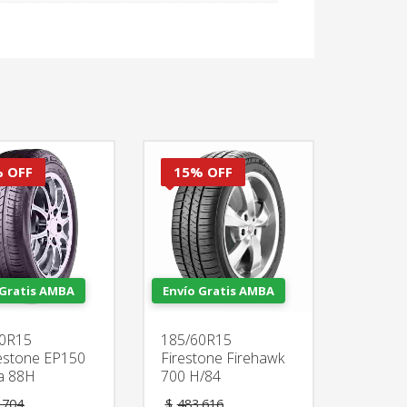
 OFF
15% OFF
 Gratis AMBA
Envío Gratis AMBA
60R15
185/60R15
estone EP150
Firestone Firehawk
a 88H
700 H/84
El
El
.704
$
483.616