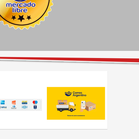
venta de Ezequiel, el 
rueda y no me quiso cobrar.
personal excelente y las 
instalaciones con todo lo 
necesario para esperar bien 
cómodo. Super 
recomendable, excelentes 
precios.