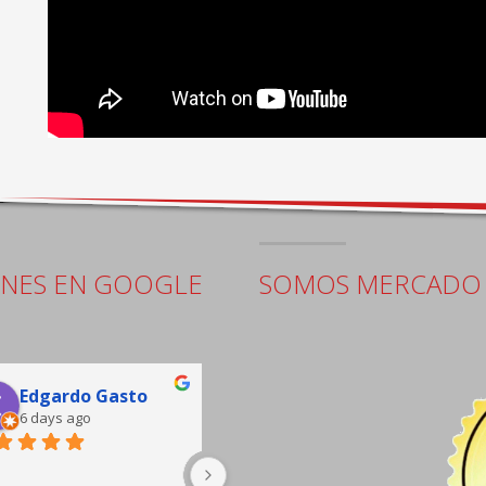
ONES EN GOOGLE
SOMOS MERCADO 
Edgardo Gasto
Jorge Pacheco
6 days ago
8 days ago
buena atención, sala de 