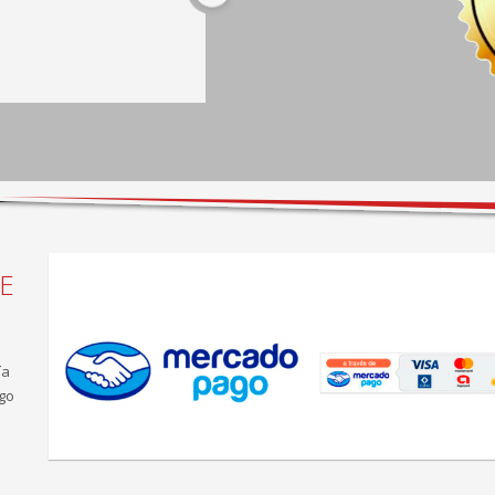
espera completa hay café y 
sillones cómodos, taller muy 
bien equipado.
E
ía
go