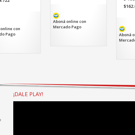
4.722
original
$
162.
era:
cio
El
$205.555.
ual
prec
actu
Aboná online con
4.722.
es:
Mercado Pago
online con
$162.
do Pago
Aboná o
Mercad
¡DALE PLAY!
o