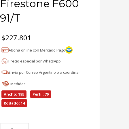
Firestone F600
91/T
$
227.801
Aboná online con Mercado Pago
¡Precio especial por WhatsApp!
Envío por Correo Argentino o a coordinar
Medidas:
Ancho: 195
Perfil: 70
Rodado: 14
195/70r14