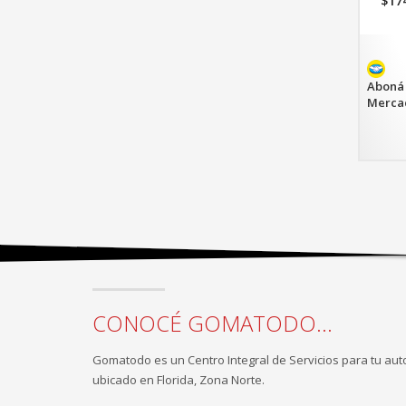
$
17
El
pre
act
es:
$17
Aboná 
Merca
CONOCÉ GOMATODO...
Gomatodo es un Centro Integral de Servicios para tu aut
ubicado en Florida, Zona Norte.