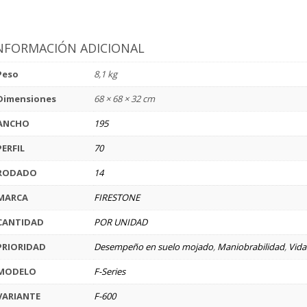
NFORMACIÓN ADICIONAL
Peso
8,1 kg
Dimensiones
68 × 68 × 32 cm
ANCHO
195
PERFIL
70
RODADO
14
MARCA
FIRESTONE
CANTIDAD
POR UNIDAD
PRIORIDAD
Desempeño en suelo mojado
,
Maniobrabilidad
,
Vida 
MODELO
F-Series
VARIANTE
F-600