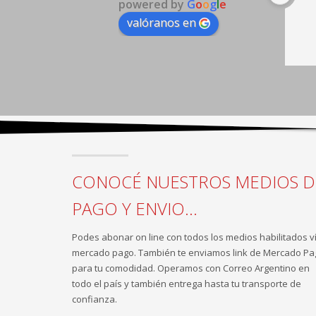
powered by
G
o
o
g
l
e
valóranos en
CONOCÉ NUESTROS MEDIOS D
PAGO Y ENVIO...
Podes abonar on line con todos los medios habilitados v
mercado pago. También te enviamos link de Mercado Pa
para tu comodidad. Operamos con Correo Argentino en
todo el país y también entrega hasta tu transporte de
confianza.