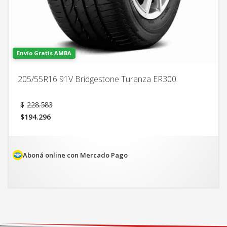
Envío Gratis AMBA
205/55R16 91V Bridgestone Turanza ER300
El
$
228.583
precio
$
194.296
original
El
era:
precio
$228.583.
actual
es:
Aboná online con Mercado Pago
$194.296.