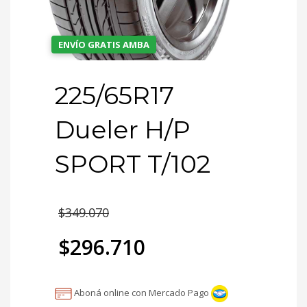
ENVÍO GRATIS AMBA
225/65R17
Dueler H/P
SPORT T/102
El
$
349.070
precio
$
296.710
original
El
era:
Aboná online con Mercado Pago
precio