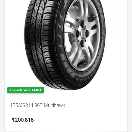
Envío Gratis AMBA
175/65R14 86T Multihawk
$
200.818