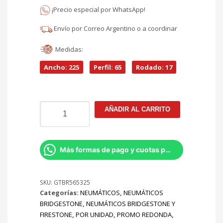
$349.070.
¡Precio especial por WhatsApp!
actual
Envío por Correo Argentino o a coordinar
es:
Medidas:
$296.710.
Ancho: 225
Perfil: 65
Rodado: 17
225/65R17
AÑADIR AL CARRITO
Dueler
H/P
SPORT
T/102
Más formas de pago y cuotas por Whatsapp
cantidad
SKU:
GTBR565325
Categorías:
NEUMÁTICOS
,
NEUMÁTICOS
BRIDGESTONE
,
NEUMÁTICOS BRIDGESTONE Y
FIRESTONE
,
POR UNIDAD
,
PROMO REDONDA
,