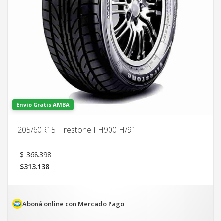
Envío Gratis AMBA
205/60R15 Firestone FH900 H/91
El
$
368.398
precio
$
313.138
original
El
era:
precio
$368.398.
actual
es:
Aboná online con Mercado Pago
$313.138.