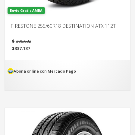
Envío Gratis AMBA
FIRESTONE 255/60R18 DESTINATION ATX 112T
El
$
396.632
precio
$
337.137
original
El
era:
precio
$396.632.
actual
es:
Aboná online con Mercado Pago
$337.137.