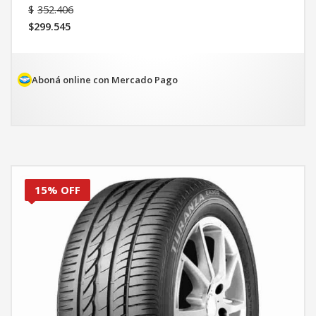
El
$
352.406
precio
$
299.545
original
El
era:
precio
$352.406.
actual
es:
Aboná online con Mercado Pago
$299.545.
15% OFF