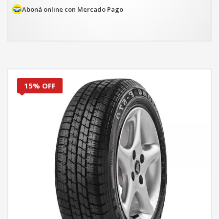
es:
Aboná online con Mercado Pago
$194.296.
15% OFF