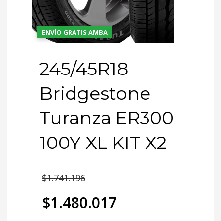
ENVÍO GRATIS AMBA
245/45R18
Bridgestone
Turanza ER300
100Y XL KIT X2
El
$
1.741.196
precio
$
1.480.017
original