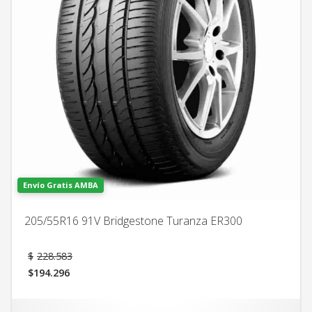
Envío Gratis AMBA
205/55R16 91V Bridgestone Turanza ER300
El
$
228.583
precio
$
194.296
original
El
era:
precio
$228.583.
actual