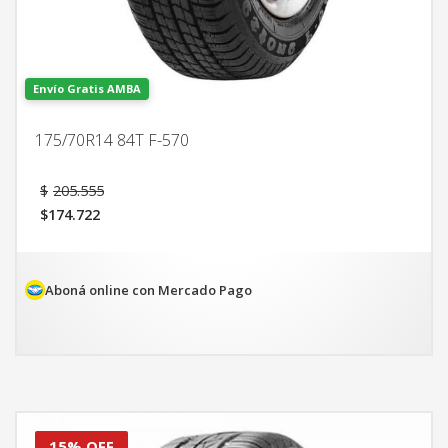
Envío Gratis AMBA
175/70R14 84T F-570
El
$
205.555
precio
$
174.722
original
El
era:
precio
$205.555.
actual
es:
Aboná online con Mercado Pago
$174.722.
15% OFF