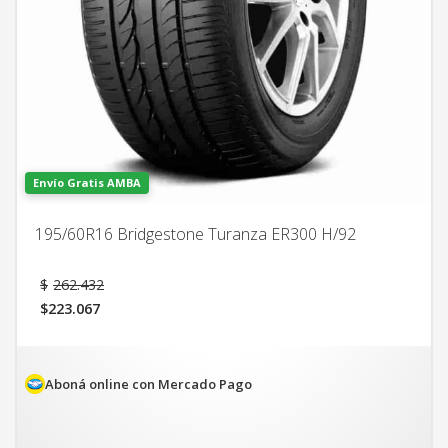
Envío Gratis AMBA
195/60R16 Bridgestone Turanza ER300 H/92
El
$
262.432
precio
$
223.067
original
El
era:
precio
$262.432.
actual
es:
Aboná online con Mercado Pago
$223.067.