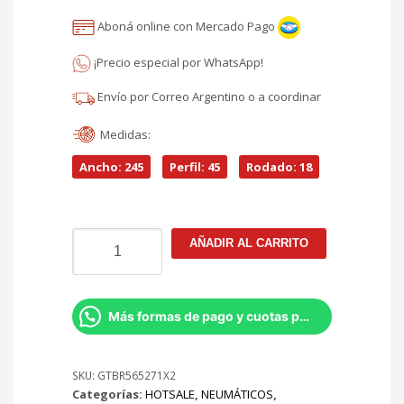
El
era:
Aboná online con Mercado Pago
precio
$1.741.196.
¡Precio especial por WhatsApp!
actual
Envío por Correo Argentino o a coordinar
es:
Medidas:
$1.480.017.
Ancho: 245
Perfil: 45
Rodado: 18
245/45R18
AÑADIR AL CARRITO
Bridgestone
Turanza
ER300
100Y
Más formas de pago y cuotas por Whatsapp
XL
KIT
X2
SKU:
GTBR565271X2
Categorías:
HOTSALE
,
NEUMÁTICOS
,
cantidad