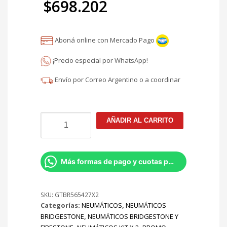
$
698.202
original
El
era:
Aboná online con Mercado Pago
precio
$821.414.
¡Precio especial por WhatsApp!
actual
Envío por Correo Argentino o a coordinar
es:
$698.202.
255/70R16
AÑADIR AL CARRITO
Bridgestone
Dueler
A/T
REVO2
Más formas de pago y cuotas por Whatsapp
111H
KIT
X2
SKU:
GTBR565427X2
Categorías:
NEUMÁTICOS
,
NEUMÁTICOS
cantidad
BRIDGESTONE
,
NEUMÁTICOS BRIDGESTONE Y