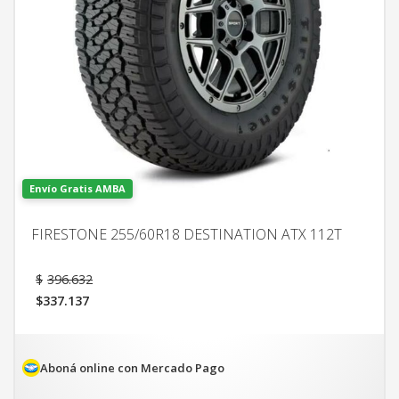
Envío Gratis AMBA
FIRESTONE 255/60R18 DESTINATION ATX 112T
El
$
396.632
precio
$
337.137
original
El
era:
precio
$396.632.
actual
es:
Aboná online con Mercado Pago
$337.137.