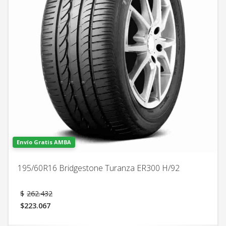
Envío Gratis AMBA
195/60R16 Bridgestone Turanza ER300 H/92
El
$
262.432
precio
$
223.067
original
El
era:
precio