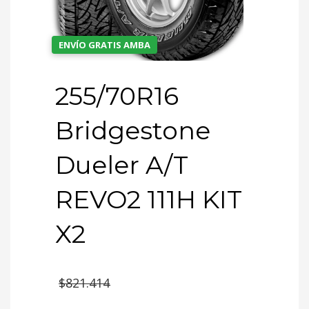
ENVÍO GRATIS AMBA
255/70R16
Bridgestone
Dueler A/T
REVO2 111H KIT
X2
El
$
821.414
precio