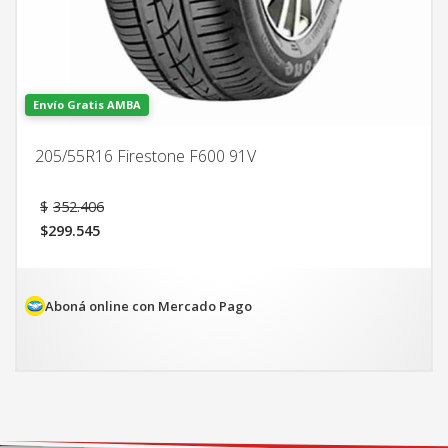
Envío Gratis AMBA
205/55R16 Firestone F600 91V
El
$
352.406
precio
$
299.545
original
El
era:
precio
$352.406.
actual
es:
Aboná online con Mercado Pago
$299.545.