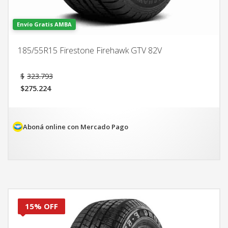
Envío Gratis AMBA
185/55R15 Firestone Firehawk GTV 82V
El
$
323.793
precio
$
275.224
original
El
era:
precio
$323.793.
actual
es:
Aboná online con Mercado Pago
$275.224.
15% OFF