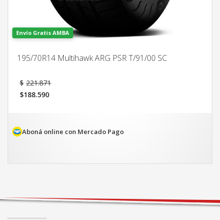
Envío Gratis AMBA
195/70R14 Multihawk ARG PSR T/91/00 SC
El
$
221.871
precio
$
188.590
original
El
era:
precio
$221.871.
actual
es:
Aboná online con Mercado Pago
$188.590.