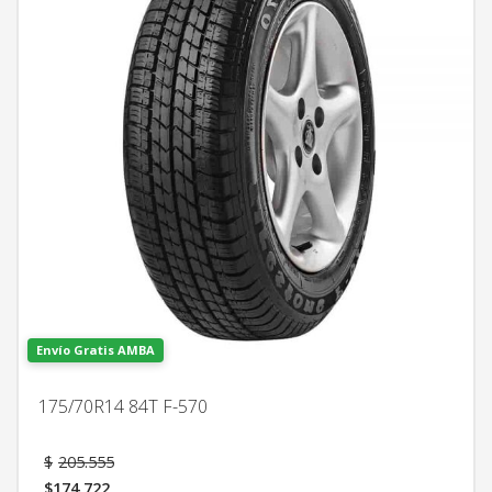
Envío Gratis AMBA
175/70R14 84T F-570
El
$
205.555
precio
$
174.722