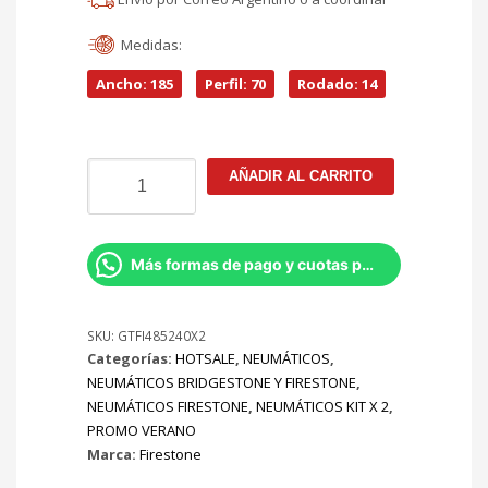
Medidas:
Ancho: 185
Perfil: 70
Rodado: 14
185/70R14
AÑADIR AL CARRITO
Firestone
F-
700
T/88
Más formas de pago y cuotas por Whatsapp
KIT
X2
cantidad
SKU:
GTFI485240X2
Categorías:
HOTSALE
,
NEUMÁTICOS
,
NEUMÁTICOS BRIDGESTONE Y FIRESTONE
,
NEUMÁTICOS FIRESTONE
,
NEUMÁTICOS KIT X 2
,
PROMO VERANO
Marca:
Firestone