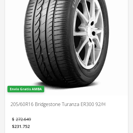
Envío Gratis AMBA
205/60R16 Bridgestone Turanza ER300 92/H
El
$
272.649
precio
$
231.752
original
El