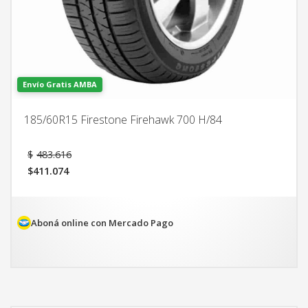
Envío Gratis AMBA
185/60R15 Firestone Firehawk 700 H/84
El
$
483.616
precio
$
411.074
original
El
era:
precio
$483.616.
actual
es:
Aboná online con Mercado Pago
$411.074.