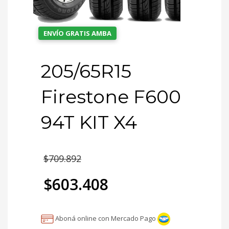
ENVÍO GRATIS AMBA
205/65R15
Firestone F600
94T KIT X4
El
$
709.892
precio
$
603.408
original
El
era:
Aboná online con Mercado Pago
precio