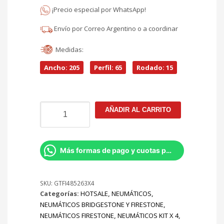
$709.892.
¡Precio especial por WhatsApp!
actual
Envío por Correo Argentino o a coordinar
es:
Medidas:
$603.408.
Ancho: 205
Perfil: 65
Rodado: 15
205/65R15
AÑADIR AL CARRITO
Firestone
F600
94T
KIT
Más formas de pago y cuotas por Whatsapp
X4
cantidad
SKU:
GTFI485263X4
Categorías:
HOTSALE
,
NEUMÁTICOS
,
NEUMÁTICOS BRIDGESTONE Y FIRESTONE
,
NEUMÁTICOS FIRESTONE
,
NEUMÁTICOS KIT X 4
,