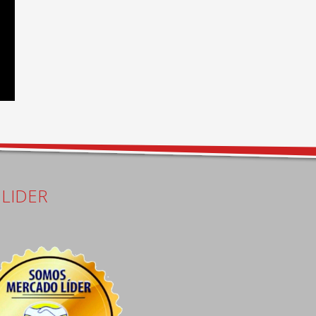
LIDER
Carlos Distefano
Juan Carlos Ayala Ganchegui
16 days ago
19 days ago
Excelente atención pre 
Me colocaron seguros de 