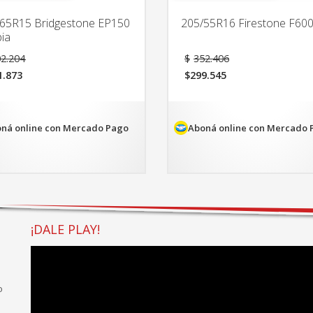
65R15 Bridgestone EP150
205/55R16 Firestone F60
ia
El
El
2.204
$
352.406
precio
precio
1.873
$
299.545
original
original
El
era:
era:
cio
precio
$202.204.
$352.406.
ual
actual
es:
ná online con Mercado Pago
Aboná online con Mercado 
1.873.
$299.545.
¡DALE PLAY!
o