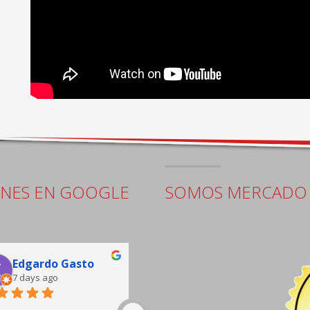
ONES EN GOOGLE
SOMOS MERCADO 
Edgardo Gasto
Jorge Pacheco
7 days ago
9 days ago
buena atención, sala de 