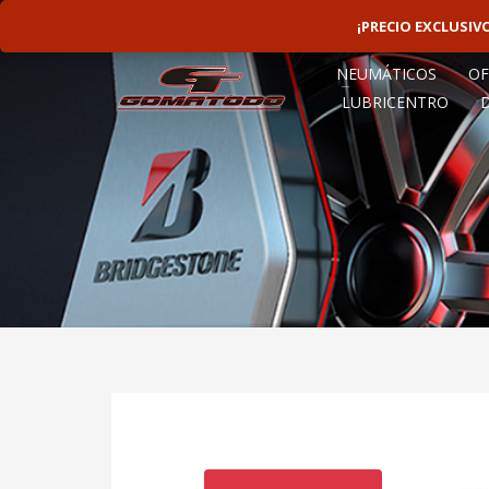
LINEAS ROTATIVAS:
4797-9156
¡PRECIO EXCLUSI
NEUMÁTICOS
OF
LUBRICENTRO