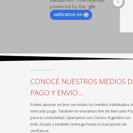
Basado en 1104 reseñas.
powered by
G
o
o
g
l
e
valóranos en
CONOCÉ NUESTROS MEDIOS D
PAGO Y ENVIO...
Podes abonar on line con todos los medios habilitados v
mercado pago. También te enviamos link de Mercado Pa
para tu comodidad. Operamos con Correo Argentino en
todo el país y también entrega hasta tu transporte de
confianza.