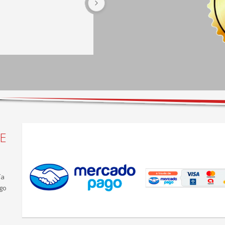
espera completa hay café y 
sillones cómodos, taller muy 
bien equipado.
E
ía
go