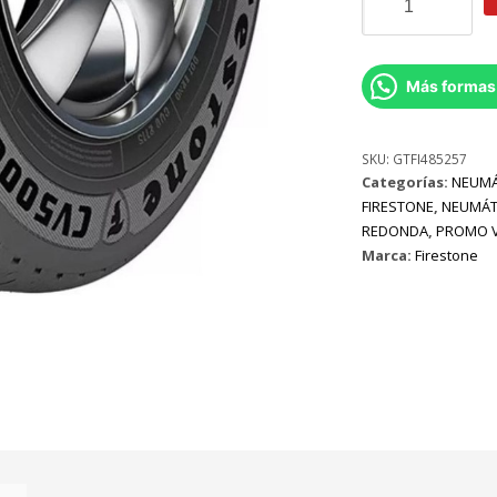
Firestone
CV5000
106/104/R
cantidad
Más formas
SKU:
GTFI485257
Categorías:
NEUMÁ
FIRESTONE
,
NEUMÁT
REDONDA
,
PROMO 
Marca:
Firestone