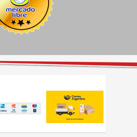
venta de Ezequiel, el 
rueda y no me quiso cobrar.
personal excelente y las 
instalaciones con todo lo 
necesario para esperar bien 
cómodo. Super 
recomendable, excelentes 
precios.