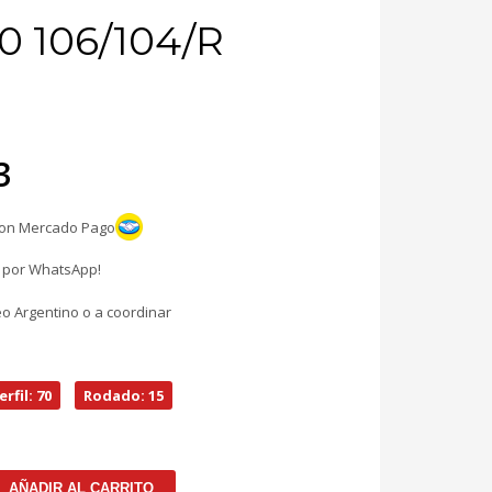
 106/104/R
ecio
3
iginal
con Mercado Pago
a:
l por WhatsApp!
06.639.
eo Argentino o a coordinar
erfil: 70
Rodado: 15
AÑADIR AL CARRITO