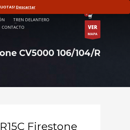
CUOTAS!
ORISTA
Descartar
FLOTAS
ÓN
TREN DELANTERO
VER
CONTACTO
MAPA
tone CV5000 106/104/R
R15C Firestone