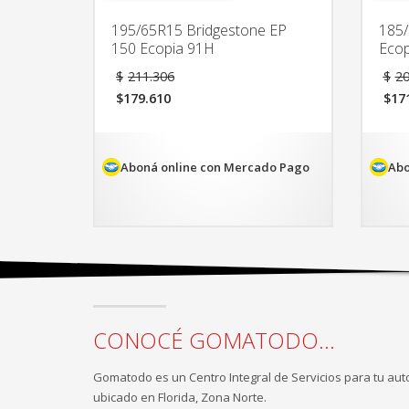
195/65R15 Bridgestone EP
185/
150 Ecopia 91H
Ecop
El
$
211.306
$
20
precio
$
179.610
$
17
original
El
El
era:
precio
pre
$211.306.
actual
act
es:
es:
Aboná online con Mercado Pago
Abo
$179.610.
$17
CONOCÉ GOMATODO...
Gomatodo es un Centro Integral de Servicios para tu aut
ubicado en Florida, Zona Norte.