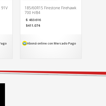
0 91V
185/60R15 Firestone Firehawk
700 H/84
El
$
483.616
precio
$
411.074
original
El
era:
precio
$483.616.
actual
es:
Pago
Aboná online con Mercado Pago
$411.074.