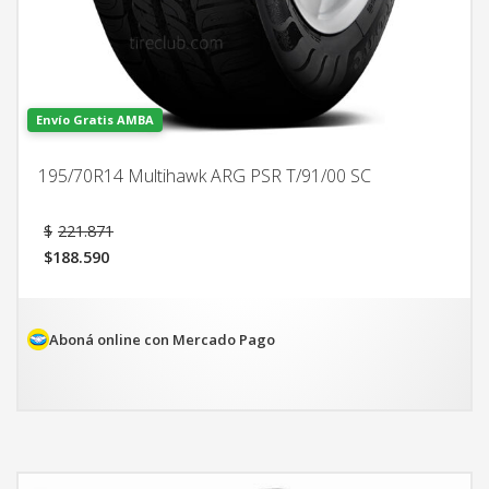
Envío Gratis AMBA
195/70R14 Multihawk ARG PSR T/91/00 SC
El
$
221.871
precio
$
188.590
original
El
era:
precio
$221.871.
actual
es:
Aboná online con Mercado Pago
$188.590.