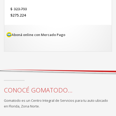
El
$
323.793
precio
$
275.224
original
El
era:
precio
$323.793.
actual
es:
Aboná online con Mercado Pago
$275.224.
CONOCÉ GOMATODO...
Gomatodo es un Centro Integral de Servicios para tu auto ubicado
en Florida, Zona Norte.