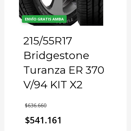
ENVÍO GRATIS AMBA
215/55R17
Bridgestone
Turanza ER 370
V/94 KIT X2
El
$
636.660
precio
$
541.161
original