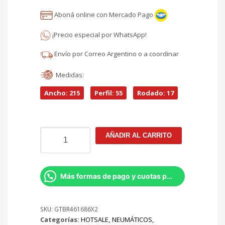
El
era:
Aboná online con Mercado Pago
precio
$636.660.
¡Precio especial por WhatsApp!
actual
Envío por Correo Argentino o a coordinar
es:
Medidas:
$541.161.
Ancho: 215
Perfil: 55
Rodado: 17
215/55R17
AÑADIR AL CARRITO
Bridgestone
Turanza
ER
370
Más formas de pago y cuotas por Whatsapp
V/94
KIT
X2
SKU:
GTBR461686X2
Categorías:
HOTSALE
,
NEUMÁTICOS
,
cantidad