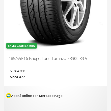
Envío Gratis AMBA
185/55R16 Bridgestone Turanza ER300 83 V
El
$
264.091
precio
$
224.477
original
El
era:
precio
$264.091.
actual
es:
Aboná online con Mercado Pago
$224.477.